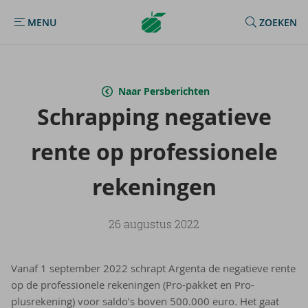
Argenta
MENU
ZOEKEN
MENU
Homepage
Naar Persberichten
Schrap­ping ne­ga­tie­ve
rente op pro­fes­si­o­ne­le
re­ke­nin­gen
26 augustus 2022
Vanaf 1 september 2022 schrapt Argenta de negatieve rente
op de professionele rekeningen (Pro-pakket en Pro-
plusrekening) voor saldo’s boven 500.000 euro. Het gaat