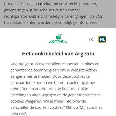
om de zicht- en spaarrekening voor rechtspersonen,
groeperingen, juridische structuren zonder
rechtspersoonlijkheid of feitelijke verenigingen. De 362
betrokken klanten worden persoonlijk geïnformeerd.
De schrapping van de negatieve rente is een gevolg van de
FR
NL
aanhoudende stijgende marktrente en de recente
renteverhoging van 0,50 % door de ECB.
Het cookiebeleid van Argenta
Voor particuliere klanten, of voor klanten met een Pro-
pakket of Pro-plusrekening met een saldo onder 500.000
Argenta gebruikt verschillende soorten cookies en
euro verandert er niets, aan deze klanten heeft Argenta
gerelateerde technologieën om je websitebezoek
nooit een negatieve rente aangerekend.
aangenamer te maken. Door deze cookies te
aanvaarden, kunnen we beter inspelen op jouw
behoeften en voorkeuren. Je kunt de cookie-
instellingen altijd wijzigen en de gepersonaliseerde
cookies weigeren. Wil je meer info over de
verschillende soorten cookies? Klik op ‘Mijn cookies
beheren’.