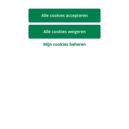
Algemeen
Alle cookies accepteren
Snel naar
Volg
Alle cookies weigeren
Argenta
Mijn cookies beheren
op
Blijf op de hoogte via onze nieuwsbrief
Download
de
Argenta-
app
© 2026 Argenta
Juridische informatie