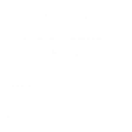
Volg
Argenta
op
Blijf op de hoogte via onze nieuwsbrief
Download
de
Argenta-
app
© 2026 Argenta
Juridische informatie
Privacy
Cookiebeleid