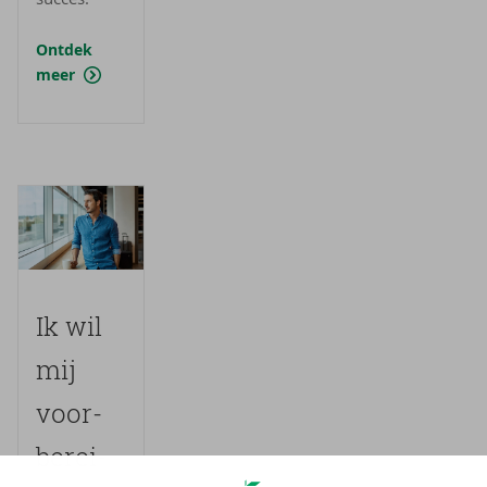
Ontdek
meer
Ik wil
mij
voor­
be­rei­