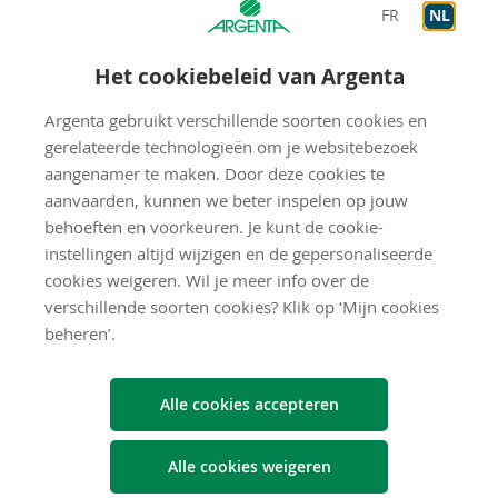
den op
FR
NL
mijn
Het cookiebeleid van Argenta
pen­si­
Argenta gebruikt verschillende soorten cookies en
oen
gerelateerde technologieën om je websitebezoek
aangenamer te maken. Door deze cookies te
Sta je in het
aanvaarden, kunnen we beter inspelen op jouw
begin of het
behoeften en voorkeuren. Je kunt de cookie-
midden van
instellingen altijd wijzigen en de gepersonaliseerde
je loopbaan
cookies weigeren. Wil je meer info over de
en wil je je
verschillende soorten cookies? Klik op ‘Mijn cookies
voorbereiden
beheren’.
op je
pensioen?
Alle cookies accepteren
Sla een
dubbelslag:
spaar nu al
Alle cookies weigeren
voor later