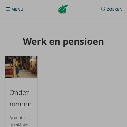
Argenta
MENU
ZOEKEN
MENU
Homepage
Werk en pen­si­oen
On­der­
ne­men
Argenta
maakt de