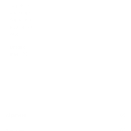
zorgeloze
oude dag?
Wij helpen
je graag op
weg.
Ontdek
meer
Algemeen
Snel naar