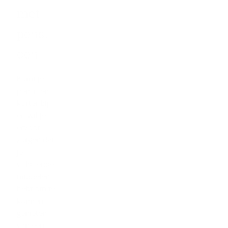
met
pen­si­
oen
Komt je
pensioen
korter bij
en wil je
ervoor
zorgen dat
je
voldoende
middelen
hebt om te
kunnen
genieten
van een