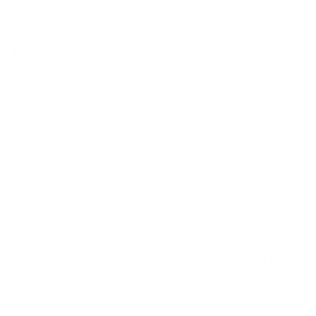
valeur pour votre épargne.
In­for­ma­tions com­plé­men­taires
Le compte Maxi est une compte d'épargne réglementé ou
un dépôt d'épargne réglementé, réservé aux personnes
physiques en vertu du droit belge et commercialisé par
Argenta Banque d’Épargne SA, société de droit belge.
Les comptes d'épargne sont des produits à durée
indéterminée.
Les comptes d'épargne réglementés d'Argenta Banque
d'Épargne SA ne comportent pas de frais. Vous souhaitez
recevoir vos extraits de compte par la poste ? Dans ce cas,
vous payez le tarif du ou des timbre(s)+ 1 euro par timbre
et par envoi. L'envoi d'extraits de compte par la Banque
par Internet est gratuit.