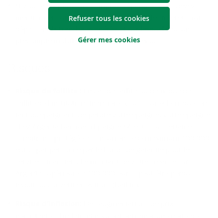
Si vous avez plusieurs comptes d’épargne, vous devez
mentionner sur votre déclaration fiscale les intérêts qui
Refuser tous les cookies
dépassent la tranche exonérée et sur lesquels aucun
Gérer mes cookies
précompte mobilier n’a encore été retenu.
Risques
Risque de faillite :
En cas de faillite ou de risque de
faillite de l'institution financière, vous courez le risque, en
tant qu’épargnant, de perdre votre épargne. Votre épargne
chez Argenta Banque d’Épargne SA est, sous certaines
conditions, protégée à concurrence de maximum 100 000
euros par personne par le Fonds de garantie pour les
services financiers. Le montant de votre créance sur
Argenta supérieure à 100 000 euros peut être perdu,
réduit ou converti en actions (bail-in).
Risque d’inflation
: Des augmentations de prix
persistantes (l'inflation) peuvent entraîner une perte de