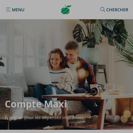
Argenta
MENU
CHERCHER
MENU
Homepage
Compte Maxi
Épargner pour les dépenses imprévues