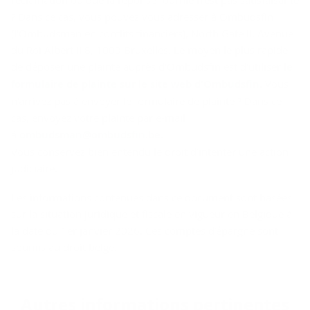
réclamation ou que la réponse fournie n’est pas satisfaisante
? Dans ce cas, vous pouvez vous adresser à Ombudsfin
(l'Ombudsman en conflits financiers), North Gate II, Avenue
du Roi Albert II 8, 1000 Bruxelles. Le moyen le plus rapide
de déposer une plainte auprès d'Ombudsfin est d'utiliser
le
formulaire de plainte sur le site web d'Ombudsfin
. Vous
n'arrivez pas à envoyer le formulaire de plainte ? Dans ce
cas, envoyez votre plainte par e-mail
à
ombudsman@ombudsfin.be
.
Vous conservez bien entendu le droit d’intenter une action
judiciaire.
Les informations contenues dans ce document sont basées
sur la situation juridique et fiscale en vigueur en Belgique à
la date du 1er janvier 2026. Ces comptes d’épargne sont
soumis au droit belge.
Autres in­for­ma­tions per­ti­nentes