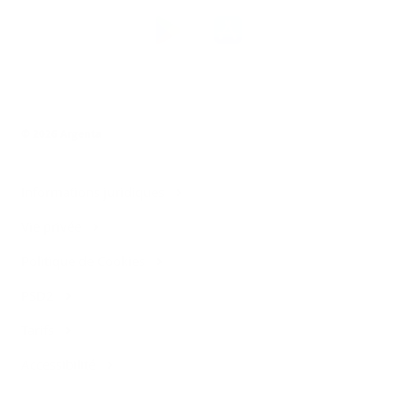
Téléchargez
l’app
Argenta
© 2026 Argenta
Informations juridiques
Vie privée
Politique de Cookies
PSD2
Tarifs
Accessibilité