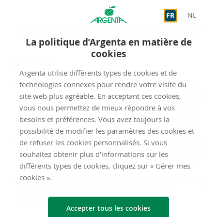
FR
NL
Ce que vous devez en­core sa­voir
La politique d’Argenta en matière de
cookies
Fis­ca­li­té
Argenta utilise différents types de cookies et de
La première tranche de 1 020 euros (année de revenu
technologies connexes pour rendre votre visite du
2026) par an d’intérêts de comptes d'épargne réglementés
site web plus agréable. En acceptant ces cookies,
est exonérée de précompte mobilier. Cette exonération
vous nous permettez de mieux répondre à vos
s'applique par personne physique résidant en Belgique.
besoins et préférences. Vous avez toujours la
possibilité de modifier les paramètres des cookies et
Le compte a été ouvert au nom de personnes mariées ou
de refuser les cookies personnalisés. Si vous
cohabitant légalement ? Alors une double exonération de
souhaitez obtenir plus d'informations sur les
2 040 euros (année de revenu 2026) par an s’applique.
différents types de cookies, cliquez sur « Gérer mes
cookies ».
Un précompte mobilier de 15 % est dû sur les intérêts qui
excèdent la tranche exonérée. Argenta procède
automatiquement à cette retenue.
Accepter tous les cookies