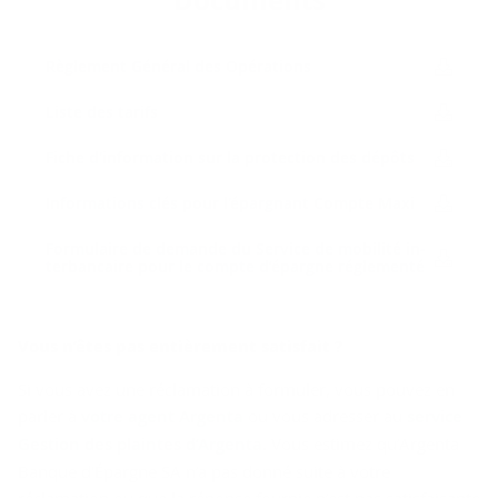
Do­cu­ments
Rè­gle­ment Gé­né­ral des Opé­ra­tions
Liste des ta­rifs
Fiche d'in­for­ma­tion sur la pro­tec­tion des dé­pôts
In­for­ma­tions clés pour l'épar­gnant Compte Maxi
For­mu­laire de de­mande du Ser­vice de mo­bi­li­té in­
ter­ban­caire pour le compte d’épargne ré­gle­men­té
Vous n’êtes pas en­tiè­re­ment sa­tis­fait ?
Si vous avez une réclamation à formuler, vous pouvez en
parler à
votre agent Argenta
ou vous adresser au
service
Gestion des plaintes d’Argenta
.
Vous estimez qu’Argenta
Banque d'Épargne SA n’a pas donné suite à votre