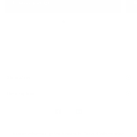
En savoir plus
E
Généralités
Liens rapides
Nous
suivre
Restez informés, grâce à notre bulletin d’information