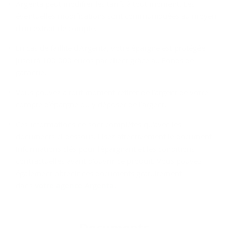
Argenta peut modifier les tarifs à tout moment. Les
éventuelles modifications sont communiquées au moyen
d’un extrait de compte.
En cas de faillite d’Argenta, votre épargne est protégée
jusqu’à 100 000 euros par client grâce au Fonds de
garantie.
Vous pouvez à tout moment retirer de l’argent de votre
compte d’épargne ou y déposer de l’argent.
Ces informations ne sont complètes qu'avec les
documents ci-dessous. Lisez attentivement le document
Informations clés pour l'épargnant et les conditions
contractuelles avant d'ouvrir ce produit. Vous pouvez
également obtenir ces documents gratuitement
dans
votre agence Argenta
.