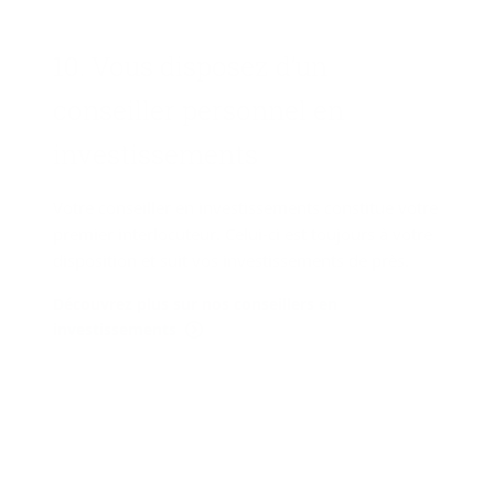
10. Vous dis­po­sez d’un
conseiller per­son­nel en
in­ves­tis­se­ments
Votre conseiller en investissements constitue votre
premier interlocuteur. Celui-ci est toujours à votre
disposition et suit vos investissements de près.
Découvrez plus sur nos conseillers en
investissements