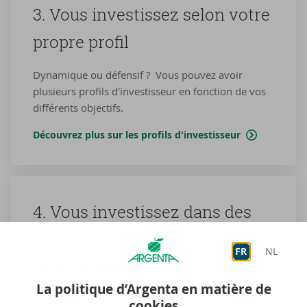
3. Vous in­ves­tis­sez selon votre
propre pro­fil
Dynamique ou défensif ? Vous pouvez avoir
plusieurs profils d’investisseur en fonction de vos
différents objectifs.
Découvrez plus sur les profils d'investisseur
4. Vous in­ves­tis­sez dans des
ac­tions pré­sen­tant le meilleur
FR
NL
rap­port qualité-​prix
La politique d’Argenta en matière de
Le modèle que nous avons développé en interne
cookies