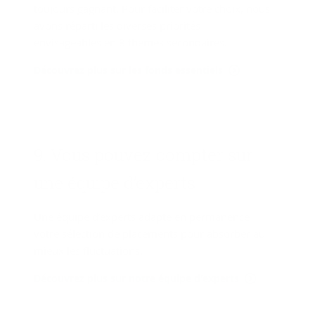
toujours gagnant. Pour faciliter votre choix, nous
avons réparti les diverses priorités
envisageables en 8 thèmes secondaires.
Découvrez plus sur les fonds essentiels
9. Vous pou­vez comp­ter sur
une équipe d’ex­perts
Une équipe d’experts adapte en permanence
votre sélection de placements pour absorber au
mieux les fluctuations.
Découvrez plus sur notre équipe d'experts