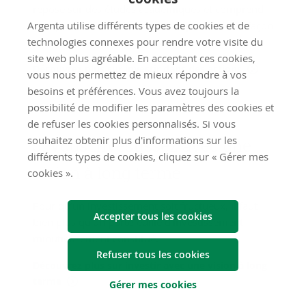
repose sur des études académiques et comprend
Argenta utilise différents types de cookies et de
sept paramètres différents, tous pondérés de façon
technologies connexes pour rendre votre visite du
spécifique.
site web plus agréable. En acceptant ces cookies,
Découvrez plus sur investir dans des actions
vous nous permettez de mieux répondre à vos
besoins et préférences. Vous avez toujours la
possibilité de modifier les paramètres des cookies et
de refuser les cookies personnalisés. Si vous
souhaitez obtenir plus d'informations sur les
5. Vous in­ves­tis­sez avec une
différents types de cookies, cliquez sur « Gérer mes
vi­sion à long terme
cookies ».
Pour qu’un investissement soit fructueux, il faut
Accepter tous les cookies
bien plus qu’un portefeuille d’investissement
minutieusement constitué.
Refuser tous les cookies
Découvrez plus sur investir avec une vision à long
terme
Gérer mes cookies