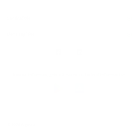
Généralités
Liens rapides
Nous
suivre
Restez informés, grâce à notre bulletin d’information
Téléchargez
l’app
Argenta
© 2026 Argenta