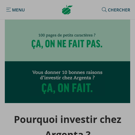
Argenta
MENU
CHERCHER
MENU
Homepage
Pour­quoi in­ves­tir chez
Argenta ?