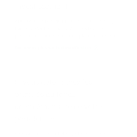
in­ves­tis­se­ment
Argenta Asset Management va encore un peu plus
loin en veillant à ce que votre sélection de
placements soit répartie entre plusieurs niveaux.
Découvrez plus sur la diversification
8. Vous dé­ter­mi­nez les
prio­ri­tés du fonds
com­plé­men­taire de votre
por­te­feuille
Avec un fonds essentiel Argenta, vous serez