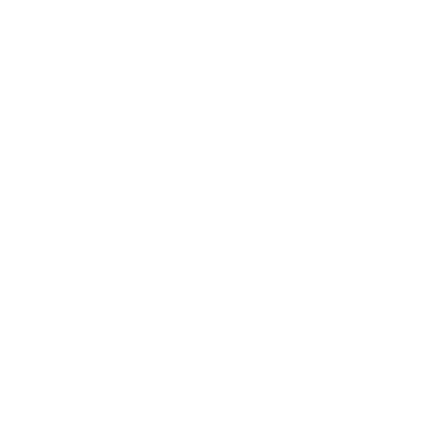
6. Vous in­ves­tis­sez dans des
fonds du­rables
En investissant chez Argenta, vous optez pour le
développement durable. Les fonds ne répondant
pas à nos critères durables sont systématiquement
écartés.
Découvrez plus sur investir durablement
7. Vous optez pour une large
di­ver­si­fi­ca­tion de votre