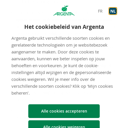
mobiel besturingssysteem.
FR
NL
Argenta is niet verantwoordelijk voor de
apparatuur, software of besturingssystemen
Het cookiebeleid van Argenta
die je op jouw toestel gebruikt. We kunnen dan ook
niet verantwoordelijk worden gesteld voor hinder
Argenta gebruikt verschillende soorten cookies en
of schade die kan ontstaan als je software of
gerelateerde technologieën om je websitebezoek
apparatuur verouderd raakt en niet meer door de
aangenamer te maken. Door deze cookies te
producent wordt ondersteund.
aanvaarden, kunnen we beter inspelen op jouw
Het gebruik van de Argenta-app is alleen veilig als
behoeften en voorkeuren. Je kunt de cookie-
de producent van je toestel aangeeft dat de versies
instellingen altijd wijzigen en de gepersonaliseerde
van het besturingssysteem, de browser en de
cookies weigeren. Wil je meer info over de
gebruikte plug-ins nog actief (volledig of door
verschillende soorten cookies? Klik op ‘Mijn cookies
middel van veiligheidsupdates) worden
beheren’.
ondersteund.
Argenta raadt een minimale bescherming aan door
Alle cookies accepteren
een
virusscanner
.
Alle cookies weigeren