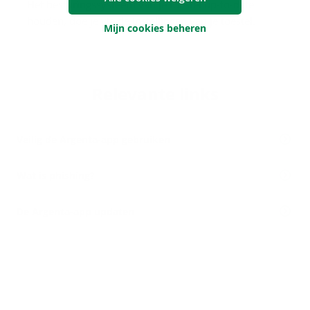
Het besturingssysteem van je toestel up-to-date
houden, doe je via de instellingen van je toestel.
Mijn cookies beheren
Re­le­van­te links
Veilig de Argenta-app gebruiken
Wat is phishing?
De Argenta-​app updaten