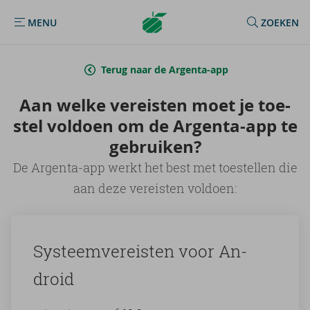
Argenta
MENU
ZOEKEN
MENU
Homepage
Terug naar de Argenta-app
Aan welke ver­eis­ten moet je toe­
stel vol­doen om de Argenta-​app te
ge­brui­ken?
De Argenta-app werkt het best met toestellen die
aan deze vereisten voldoen:
Sys­teem­ver­eis­ten voor An­
droid