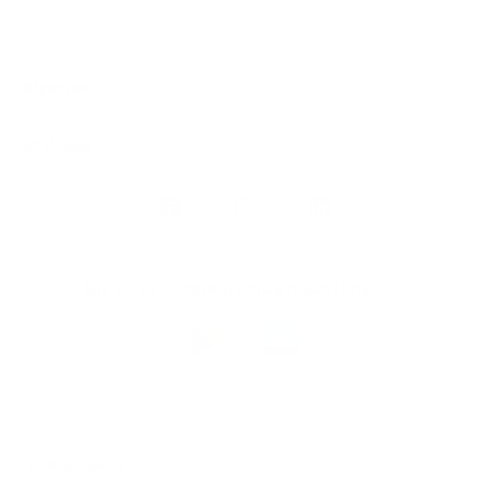
Algemeen
Snel naar
Volg
Argenta
op
Blijf op de hoogte via onze nieuwsbrief
Download
de
Argenta-
app
© 2026 Argenta