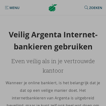
Argenta
MENU
ZOEKEN
MENU
Homepage
Vei­lig Argenta In­ter­net­
ban­kie­ren ge­brui­ken
Even veilig als in je vertrouwde
kantoor
Wanneer je online bankiert, is het belangrijk dat je
dat op een veilige manier doet. Het
internetbankieren van Argenta is uitgebreid
beveiligd, maar je kunt zelf ook heel wat doen om