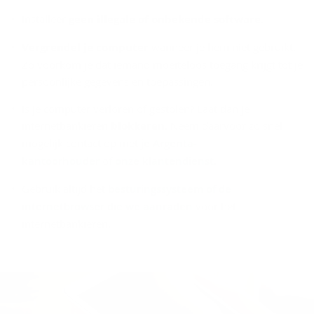
Installeer
geen illegale of onbekende software
.
Vergrendel je computer
wanneer je hem niet gebruikt.
Zo voorkom je dat iemand moeiteloos toegang krijgt tot je
persoonlijke gegevens en toepassingen.
Is je computer verloren of gestolen? Laat dan je
internetbankieren
blokkeren
. Neem daarvoor zo snel
mogelijk contact op met
je Argenta-
kantoorhouder
of
onze klantendienst
.
Gebruik altijd het
besturingssysteem of de
internetbrowser die we aanraden
voor het
internetbankieren.