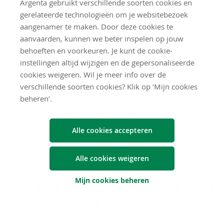
Argenta gebruikt verschillende soorten cookies en
nieuwe functies toevoegen.
gerelateerde technologieën om je websitebezoek
aangenamer te maken. Door deze cookies te
aanvaarden, kunnen we beter inspelen op jouw
behoeften en voorkeuren. Je kunt de cookie-
Au­to­ma­tisch af­slui­ten van
instellingen altijd wijzigen en de gepersonaliseerde
cookies weigeren. Wil je meer info over de
ses­sie na in­ac­ti­vi­teit
verschillende soorten cookies? Klik op ‘Mijn cookies
beheren’.
Argenta sluit je sessie automatisch af als er 5
minuten niets gebeurt in de sessie. Je moet dan
opnieuw inloggen.
Alle cookies accepteren
Alle cookies weigeren
Mijn cookies beheren
Hoe zorg je er zelf voor dat je vei­lig
on­li­ne ban­kiert?