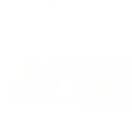
Gebruik altijd
de meest recente versie
van onze apps.
Hetzelfde geldt voor het besturingssysteem van je toestel.
Log onmiddellijk uit
als je klaar bent met het gebruiken
van de Argenta-app of als je je mobiel toestel onbeheerd
ergens achterlaat.
Je di­gi­pas vei­lig ge­brui­ken