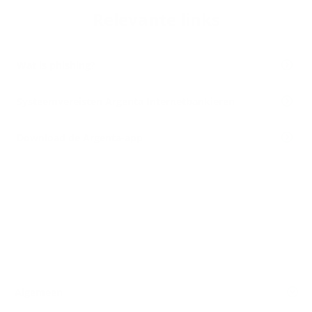
Re­le­van­te links
Wat is phishing?
Systeemvereisten Argenta Internetbankieren
Download de Argenta-app
Algemeen