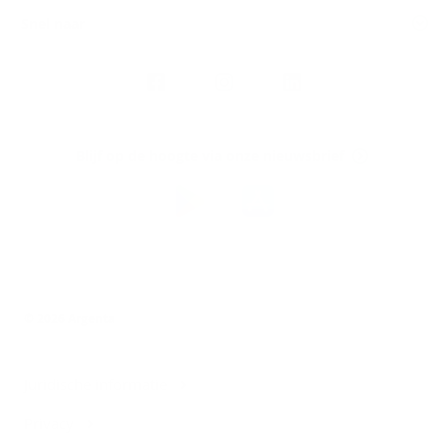
Snel naar
Volg
Argenta
op
Blijf op de hoogte via onze nieuwsbrief
Download
de
Argenta-
app
© 2026 Argenta
Juridische informatie
Privacy