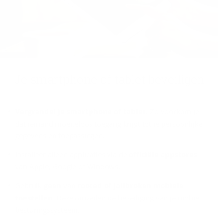
Je smartpho­ne of ta­blet be­vei­li­gen
Vergrendel je smartphone of tablet
. Zo voorkom je
dat iemand moeiteloos toegang krijgt tot je persoonlijke
gegevens en toepassingen.
Installeer alleen applicaties via de
officiële appstores
van Apple, Google of Windows.
Gebruik
geen
van
rooted of jailbroken mobiele
toestellen
. Deze omzeilen de beveiliging van je mobiel
besturingssysteem.