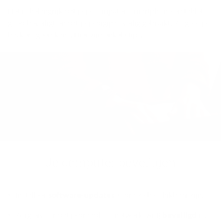
Het is belangrijk dat je je computer, smartphone en tablet
goed beveiligt en dat je je digipas veilig gebruikt. Zo geef je
hackers geen kans. Hier zijn enkele tips.
Je com­pu­ter be­vei­li­gen
Installeer
software-updates
zodra ze beschikbaar zijn.
Zorg ervoor dat je draadloos netwerk (wifi)
beveiligd
is.