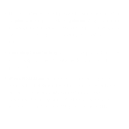
Hou de
codes
die je met je Argenta-digipas genereert en
de
pincode
van je debetkaart
geheim.
Ze geven immers
toegang tot je rekeningen. Argenta zal je nooit vragen om
die codes door te geven, ook niet per e-mail, sms of
telefoon.
Lees altijd aandachtig
de boodschappen op het scherm
van je digipas. Zo weet je altijd welke transacties je
precies uitvoert.
Wees waakzaam
wanneer de manier waarop je je
aanmeldt of betalingen tekent in het internetbankieren
anders is dan gewoonlijk. Krijg je bijvoorbeeld
onverwacht de vraag om met je kaartlezer een code te
genereren en in te voeren? Stop dan onmiddellijk.