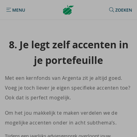
Argenta
MENU
ZOEKEN
MENU
Homepage
8. Je legt zelf ac­cen­ten in
je por­te­feuil­le
Met een kernfonds van Argenta zit je altijd goed.
Voeg je toch liever je eigen specifieke accenten toe?
Ook dat is perfect mogelijk.
Om het jou makkelijk te maken verdelen we de
mogelijke accenten onder in acht subthema’s.
Tijdens een jaarlijks adviesgesprek overloopt jouw