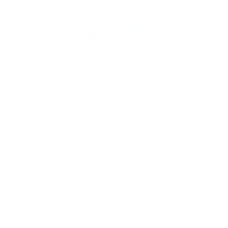
Blijf op de hoogte via onze nieuwsbrief
Download
de
Argenta-
app
© 2026 Argenta
Juridische informatie
Privacy
Cookiebeleid
PSD2
Tarieven
Toegankelijkheid