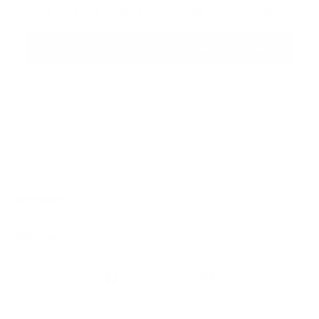
die jou kent. Een belegging die duidelijk en eenvoudig is.
Ontdek meer over 'Beleggen volgens Argenta'
Algemeen
Snel naar
Volg
Argenta
op