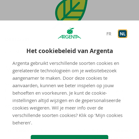
FR
NL
Duur­zaam
Het cookiebeleid van Argenta
Zet extra in op
duurzame fondsen
.
Argenta gebruikt verschillende soorten cookies en
Meer in­for­ma­tie
gerelateerde technologieën om je websitebezoek
aangenamer te maken. Door deze cookies te
Wist je dat je bij Argenta een persoonlijke
aanvaarden, kunnen we beter inspelen op jouw
beleggingsadviseur hebt? Hij bekijkt samen met jou wat
behoeften en voorkeuren. Je kunt de cookie-
beleggen voor jou kan betekenen. Neem contact op met
instellingen altijd wijzigen en de gepersonaliseerde
een kantoor bij jou in de buurt
.
cookies weigeren. Wil je meer info over de
verschillende soorten cookies? Klik op ‘Mijn cookies
beheren’.
Reden 7: Je kiest voor
Reden 9: Je kunt rekenen
op een team van experten
een sterke spreiding