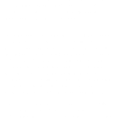
verschuivingen herkennen.
Wall Street climbs a wall of worry.
Geduld en strategische standvastigheid zijn daarbij, zoals
tijdens iedere crisis, van cruciaal belang.
1
Waar generieke AI vooral getraind is om teksten, beelden
of computercode te maken op basis van algemene
instructies, gaat adaptieve AI een cruciale stap verder. Dit
type systeem, zoals de nieuwste versie van Claude, leert en
verbetert zichzelf voortdurend terwijl het in een bedrijf
wordt gebruikt. Het past zijn werkwijze en beslissingen
automatisch aan op basis van nieuwe informatie en
veranderende omstandigheden. Hierdoor is het niet langer
een passieve hulp bij de uitvoering van taken, maar een
actieve, zelfsturende kracht binnen een bedrijfsproces.
2
De Jevons-paradox is genoemd naar de econoom William
Jevons, die in 1865 vaststelde dat technologische
verbeteringen die de efficiëntie van een grondstof verhogen