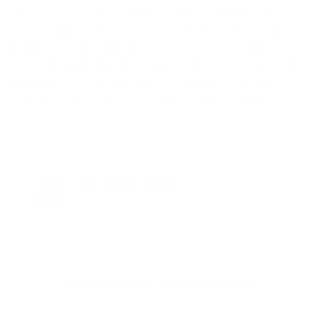
(en deze dus goedkoper maken), paradoxaal genoeg leiden
tot een stijging van het totale verbruik in plaats van een
daling. In zijn geval ging het over kolen, in de huidige
context betekent dit dat naarmate AI-basistaken nagenoeg
gratis maakt, de vraag naar de onderliggende data en
complexe toepassingen juist explosief zal toenemen.
STEFAN DUCHATEAU
Auteur
Naar Argenta's blik op de beurzen