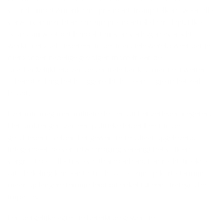
vooral omdat Amerikaans president Trump telkens weer alle
verworven inzichten aan zijn presidentiële laars lapt. Elke
econoom weet dat handelstarieven verhogen averechts
werkt, net zoals iedereen in de financiële wereld weet dat je
niet zonder nadelige gevolgen morrelt aan de
onafhankelijkheid van de centrale bank of manifest wetten
schendt zolang het hooggerechtshof een oogje in het zeil
houdt.
Evenmin mag men militaire lessen uit het verleden negeren.
Het ombrengen van een politieke leider heeft in de
geschiedenis zelden het gewenste resultaat opgeleverd.
Integendeel, de verontwaardiging verenigt het volk en
vergroot de collectieve vastberadenheid. Een rechtstreekse
uitschakeling kan een tactisch succes zijn op korte termijn,
maar op langere termijn leidt dit enkel tot een strategische
impasse.
Een dergelijke agressie bereikt de gewenste