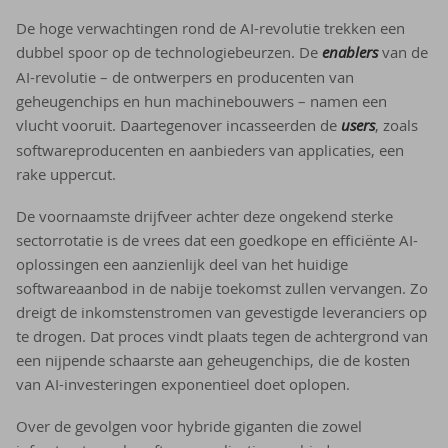
De hoge verwachtingen rond de AI-revolutie trekken een
dubbel spoor op de technologiebeurzen. De
enablers
van de
AI-revolutie – de ontwerpers en producenten van
geheugenchips en hun machinebouwers – namen een
vlucht vooruit. Daartegenover incasseerden de
users
, zoals
softwareproducenten en aanbieders van applicaties, een
rake uppercut.
De voornaamste drijfveer achter deze ongekend sterke
sectorrotatie is de vrees dat een goedkope en efficiënte AI-
oplossingen een aanzienlijk deel van het huidige
softwareaanbod in de nabije toekomst zullen vervangen. Zo
dreigt de inkomstenstromen van gevestigde leveranciers op
te drogen. Dat proces vindt plaats tegen de achtergrond van
een nijpende schaarste aan geheugenchips, die de kosten
van AI-investeringen exponentieel doet oplopen.
Over de gevolgen voor hybride giganten die zowel