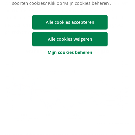
soorten cookies? Klik op ‘Mijn cookies beheren’.
wordt de kans op een doortastende zege kleiner. De VS laat
zich nu meesleuren in een moeras van eeuwenoude
conflicten. Dat vergroot de kans op een langdurig conflict,
Alle cookies accepteren
met een ernstige verstoring van energiemarkten en grote
prijsschommelingen tot gevolg.
Alle cookies weigeren
Grafiek 2: Energieprijzen (olie en gas)
Mijn cookies beheren
De overweldigende militaire overmacht waarmee Iran