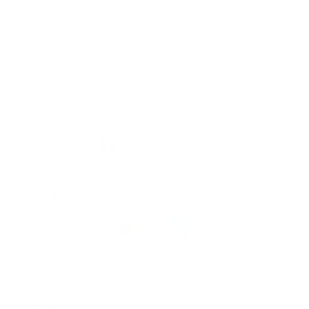
Algemeen
Snel naar
Volg
Argenta
op
Blijf op de hoogte via onze nieuwsbrief
Download
de
Argenta-
app
© 2026 Argenta