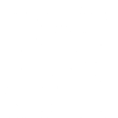
Bovendien achtte men het strategisch verstandiger om de
betrokkene in zijn functie te laten: het gebrek aan militair
inzicht van de koppige 'Boheemse korporaal' leidde immers
tot een opeenstapeling van strategische flaters die de
geallieerden goed van pas kwamen. Met bekwame strategen
als admiraal Dönitz of generaals als von
Manstein of Rommel aan het roer zou dat voordeel zijn
weggevallen, en had de oorlog (nog) langer geduurd.
Een bijkomend element was de vrees voor meedogenloze
vergelding, zoals de extreme represailles tegen
de Tsjechische burgerbevolking na de aanslag in mei 1942
op Reinhard Heydrich – de architect van de Holocaust en de
'Slachter van Praag' werd geëlimineerd tijdens operatie
Anthropoid.
De analogie met de toestand van vandaag is beklemmend.
Juist in die beklemming ligt de opdracht voor de belegger:
niet reageren op de waan van de dag, maar de structurele