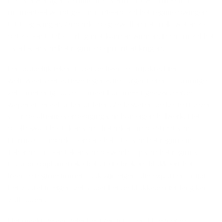
momenteel wordt geconfronteerd, zal het regime dwingen
tot toegevingen. Ondanks de gezwollen retoriek, weten ze
dat ze een totale oorlog niet kunnen winnen. Daarom zal het
overleven van het regime de prioriteit krijgen.
Een duidelijk teken is dat de Iraanse strijdkrachten
weliswaar zeer actieve tegenacties organiseren – sommige
zelfs met enig succes – maar hun meest geavanceerde
wapenarsenaal onbenut laten. Ze bewaren de beste troeven
voor de ultieme verdediging van hun eigen bolwerk. Het
doelbewust bestoken van olietankers in de Straat van
Hormuz – ondanks eerdere beloftes van het regime in
Teheran – is een teken van de wanhoop van het regime.
Door die diplomatieke belofte te breken, blokkeert het
Iraanse regime immers ook zijn eigen olie-export en snijdt
het vooral in eigen vel, zodat het de blokkade niet lang kan
volhouden.
Het maakt de aandelenbeurzen intussen bloednerveus,