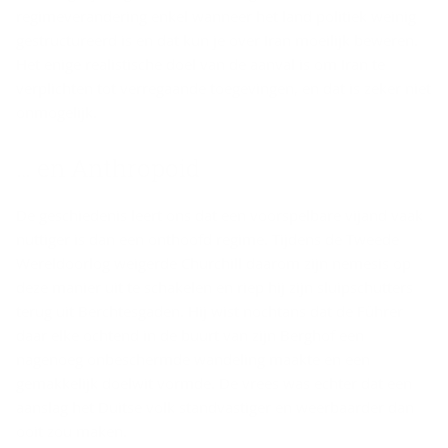
regimeverandering enkel wanneer het land politiek weinig
gestructureerd is en dat kun je over Iran moeilijk beweren.
Het enige realistische doel van de aanval is om Iran te
verplichten tot verregaande toegevingen, en dat is zeker niet
onmogelijk.
… en An­thro­poid
De geschiedenis leert ons dat een voorspelbare vijand vaak
nuttiger is dan een onthoofd regime. Tijdens de Tweede
Wereldoorlog weigerde Churchill daarom zijn nemesis op
deze manier uit te schakelen en riep hij zijn sluipschutters
terug uit Berchtesgaden. Hij wist nochtans dat de Führer
daar elke ochtend in de buurt van zijn Berghof een
nagenoeg onbeschermde wandeling maakte en een
gemakkelijk doelwit vormde. De vrees was echter dat een
aanslag het Duitse volk standvastiger en weerbaarder dan
ooit zou maken.