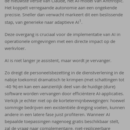
de nieuwste versie van Claude, het AI-model van Anthropic.
Het koppelt verregaande autonomie aan een ongekende
precisie. Sneller dan verwacht markeert dit een beslissende
1
stap, van generieke naar adaptieve AI
.
Deze overgang is cruciaal voor de implementatie van AI in
operationele omgevingen met een directe impact op de
werkvloer.
AI is niet langer je assistent, maar wordt je vervanger.
Zo dreigt de personeelsbezetting in de dienstverlening in de
nabije toekomst dramatisch te krimpen (met schattingen tot
-40 %) en kan een aanzienlijk deel van de huidige (dure)
software worden vervangen door efficiëntere AI-applicaties.
Verkijk je echter niet op de kortetermijnbewegingen: hoewel
sommige bedrijven een existentiële dreiging voelen, kunnen
andere in een latere fase juist profiteren. Wanneer AI
bepaalde toepassingen nagenoeg gratis beschikbaar stelt,
zal de vraag naar complementaire, niet-repliceerbare