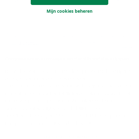
Mijn cookies beheren
Con­su­men­ten­ver­trou­wen en de­tail­han­dels­ver­ko­pen
Hoewel de agressieve en onbesliste presidentiële campagne
de afgelopen maanden het Amerikaanse
consumentenvertrouwen had gedrukt, zagen we in oktober-
november een mooi herstel (linkergrafiek). In Europa is het
tegenovergestelde gebeurd. En Amerikanen blijven
onverstoord geld uitgeven, zoals blijkt uit de
detailhandelsverkopen. Maar ditmaal lijkt het erop dat de
Europese consument dit voorbeeld volgt.