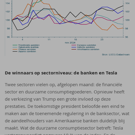
De win­naars op sec­tor­ni­veau: de ban­ken en Tesla
Twee sectoren vielen op, afgelopen maand: de financiële
sector en duurzame consumptiegoederen. Opnieuw heeft
de verkiezing van Trump een grote invloed op deze
prestaties. De toekomstige president beloofde een eind te
maken aan de toenemende regulering in de banksector, wat
de aandeelhouders van Amerikaanse banken duidelijk blij
maakt. Wat de duurzame consumptiesector betreft: Tesla
vertegenwoordigt ongeveer 10 % van de index. En de