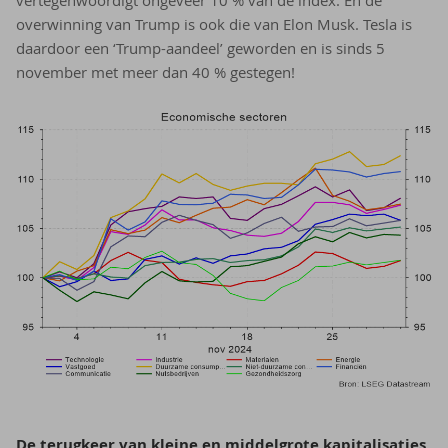
overwinning van Trump is ook die van Elon Musk. Tesla is
daardoor een ‘Trump-aandeel’ geworden en is sinds 5
november met meer dan 40 % gestegen!
De te­rug­keer van klei­ne en mid­del­gro­te ka­pi­ta­li­sa­ties