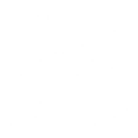
Arm Frank­rijk
We moeten ons tot slot buigen over de zeer moeilijke
situatie van Frankrijk. Na het drama van de
parlementsverkiezingen in juni deed de regering die begin
september door Michel Barnier werd gevormd, een
schokkende aankondiging in oktober: het Franse
overheidstekort is veel zorgwekkender dan verwacht en
gaat richting de 7 %, ver boven de Europese doelstelling van
3 %.
Sindsdien hebben zeer moeizame
begrotingsonderhandelingen plaatsgevonden, maar de
kansen op succes namen stelselmatig af, wegens de talrijke
veto’s en rode lijnen van de radicale vleugels op rechts en
links. Op het moment van het schrijven is het bevestigd dat
de Franse regering gevallen is. Het renteverschil (of de