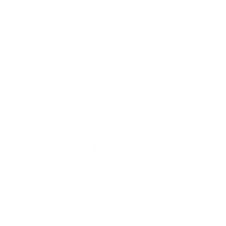
meeste regio's. De laatste politieke ontwikkelingen in de
Verenigde Staten hebben een duidelijke invloed gehad op de
geografische en sectorale allocatie van beleggers, maar
komen in grote lijnen overeen met onze huidige
positionering. Op obligatieniveau worden de onzekerheden
rond het toekomstige inflatiepad in ons beheer geïntegreerd
door het gebruik van specifieke instrumenten en het
handhaven van een grote diversificatie.
Hoewel het einde van het jaar doorgaans weinig
verrassingen biedt in een context van lage volumes,
bereiden we ons nu al voor op de uitdaging van een nieuw
jaar dat ongetwijfeld talrijke belangrijke gebeurtenissen
voor de markten zal brengen.