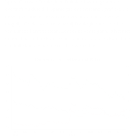
‘spread’) tussen Frankrijk en Duitsland wordt groter en
overtreft nu duidelijk Spanje (zie onderstaande grafiek). De
meest pessimistische waarnemers praten nu al over een
mogelijk Grieks scenario waarbij Frankrijk onder toezicht
van Europa komt te staan. Zonder zo ver te gaan, is het niet
ondenkbaar dat de Franse spread in de nabije toekomst die
van Italië kan evenaren en zelfs overtreffen.