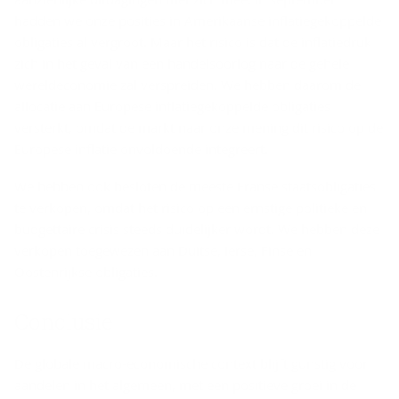
hadden we onze posities in Amerikaanse inflatiegekoppelde
obligaties al vergroot. Maar het risico is dat de inflatiedruk
zich in het geval van een handelsoorlog naar de gehele
wereldeconomie zal verspreiden. We hebben daarom de
allocatie aan Europese inflatiegekoppelde obligaties
versterkt, omdat de markt naar onze mening dit risico op de
Europese inflatie onvoldoende integreert.
We hebben ook besloten de meeste Franse staatsobligaties
te verkopen, omdat het risico op een ernstige politieke en
budgettaire crisis steeds duidelijker wordt. We hebben deze
verkopen toegewezen aan Duitse, Ierse, Finse en
Oostenrijkse obligaties.
Con­clu­sie
De globale macro-economische context blijft gunstig voor
aandelen in het algemeen, met een positieve groei in de