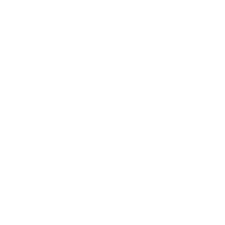
In­fla­tie en be­leid van de cen­tra­le
ban­ken: on­ze­ker­he­den
Het pad naar 2 % in ge­vaar ?
Zoals we hebben uitgelegd in onze speciale update over de
Amerikaanse verkiezingen, brengt het tarieven- en
migratiebeleid van Trump het risico met zich mee dat de
inflatie opnieuw opspeelt, omdat de consumptieprijzen
omhoog gaan en druk ontstaat op de arbeidsmarkt en de
lonen. Uit de laatste cijfers voor de nominale inflatie en de
kerninflatie (exclusief energie en voedingsmiddelen) blijkt al