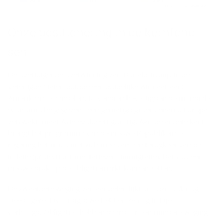
Onze po­si­ti­o­ne­ring in de kern­fond­
sen
De overtuigende overwinning van Donald Trump in de
Verenigde Staten duidde een duidelijke winnaar aan:
Amerikaanse aandelen. Bovendien bevestigden de mondiale
economische gegevens een gematigd groeiscenario. Europa
verzwakt, maar Azië evolueert gunstig. Aan de andere kant
brengt het programma van de nieuwe Republikeinse
regering het risico met zich mee van een terugkeer van de
inflatie (protectionisme, tarieven, immigratie). Dat zou een
nieuwe druk op de obligatiemarkt kunnen zetten.
De zwaardere weging van aandelen lijkt ons dan ook nog
steeds gerechtvaardigd: we hebben ze nog lichtjes
verhoogd. Obligaties hebben daardoor een mindere weging