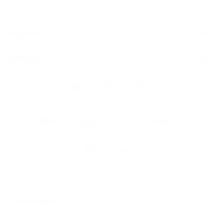
Algemeen
Snel naar
Volg
Argenta
op
Blijf op de hoogte via onze nieuwsbrief
Download
de
Argenta-
app
© 2026 Argenta