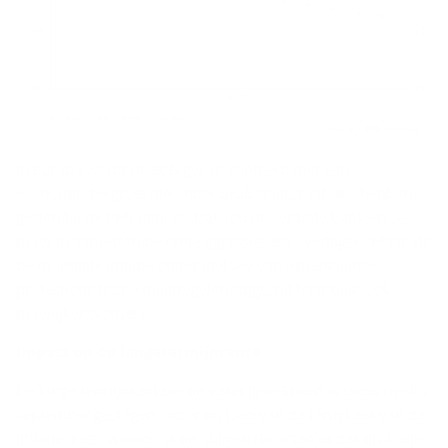
In Europa wordt de ECB geconfronteerd met een
economische groei die onder druk staat, zoals we hebben
gezien bij de PMI-indices. Dat zou de centrale bank ertoe
moeten aanzetten de rente agressiever te verlagen. Maar als
de mondiale inflatie onder invloed van Amerikaanse
protectionistische maatregelen stijgt, zal haar taak ook
moeilijker worden.
Im­pact op de lan­ge­ter­mijn­ren­te
De lange termijnrente in de Verenigde Staten is sinds medio
september gestegen onder invloed van de terugkeer van de
inflatievrees, waardoor de obligatiekoersen onder druk zijn