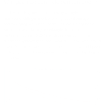
Wat gaan de cen­tra­le ban­ken doen?
Onderstaande grafiek illustreert de gewijzigde
marktverwachtingen met betrekking tot toekomstige
renteverlagingen door de Federal Reserve. De dag na de
Amerikaanse verkiezingen verlaagde de centrale bank de
rente met nog eens 0,25 %, en dat zal waarschijnlijk in
december opnieuw gebeuren. Vanaf 2025 is de onzekerheid
groot. Sommige economen voorspellen dat er wellicht geen
verlagingen meer komen, maar dat is geen breed gedragen
consensus.