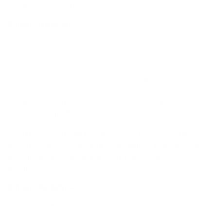
en zijn nog steeds breed gediversifieerd.
Bin­nen aan­de­len:
Binnen aandelen handhaven wij onze grotere weging in
Amerikaanse aandelen. We hebben ze zelfs iets versterkt,
met name door aandelen in de technologiesector te kopen.
Onze voorkeur voor small- en midcaps lijkt ook
gerechtvaardigd door het ‘America First’-beleid van Donald
Trump, dat bedrijven bevoordeelt die actief zijn op de
binnenlandse markt en die vaak kleiner zijn.
We blijven voorzichtig ten aanzien van Europa en China, die
het risico lopen de belangrijkste doelwitten te worden van
het Amerikaanse tariefbeleid, in het bijzonder de Chinese
bedrijven.
Bin­nen obli­ga­ties:
Het toekomstige beleid van de Amerikaanse regering brengt
aanzienlijke uitdagingen met zich mee. In september