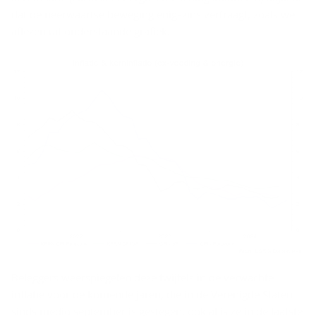
dat de neerwaartse beweging enigszins vertraagt, zoals we
aflezen uit onderstaande grafiek.
Beleggers weerspiegelen deze twijfels in de verwachte
inflatie voor de komende jaren, die in de Verenigde Staten
sinds medio september is gestegen, ook al is ze in de laatste