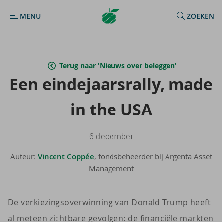
Argenta
MENU
ZOEKEN
MENU
Homepage
Terug naar 'Nieuws over beleggen'
Een ein­de­jaars­ral­ly, made
in the USA
6 december
Auteur:
Vincent Coppée
, fondsbeheerder bij Argenta Asset
Management
De verkiezingsoverwinning van Donald Trump heeft
al meteen zichtbare gevolgen: de financiële markten