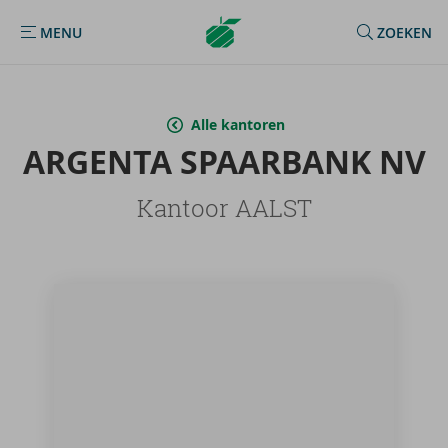
Argenta
MENU
ZOEKEN
MENU
Homepage
Alle kantoren
AR­GEN­TA SPAAR­BANK NV
Kantoor AALST