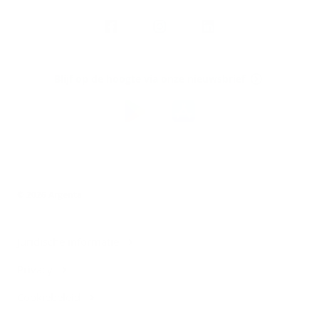
Volg
Argenta
op
Blijf op de hoogte via onze nieuwsbrief
Download
de
Argenta-
app
© 2026 Argenta
Juridische informatie
Privacy
Cookiebeleid