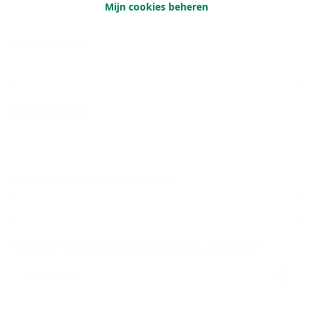
Mijn cookies beheren
Je achternaam
Je e-mailadres
Je telefoonnummer (optioneel)
Wanneer mogen we contact met jou opnemen?
Om het even