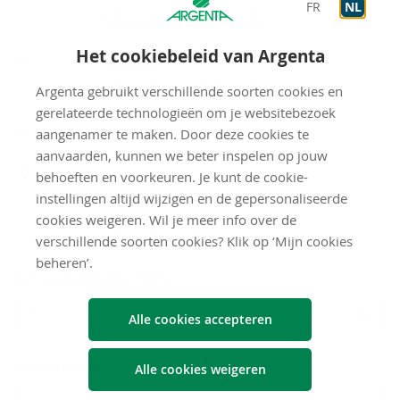
FR
NL
Op afspraak
9:30
-
12:30
Op afspraak
13:30
-
18:00
Het cookiebeleid van Argenta
VR
Onthaal
9:30
-
12:30
Op afspraak
9:30
-
12:30
Op afspraak
13:30
-
18:00
Argenta gebruikt verschillende soorten cookies en
gerelateerde technologieën om je websitebezoek
gesloten
ZA
aangenamer te maken. Door deze cookies te
aanvaarden, kunnen we beter inspelen op jouw
gesloten
ZO
behoeften en voorkeuren. Je kunt de cookie-
instellingen altijd wijzigen en de gepersonaliseerde
cookies weigeren. Wil je meer info over de
Neem con­tact met ons op
verschillende soorten cookies? Klik op ‘Mijn cookies
beheren’.
Ben je al Argenta-klant?
Neen
Alle cookies accepteren
Je voornaam
Alle cookies weigeren