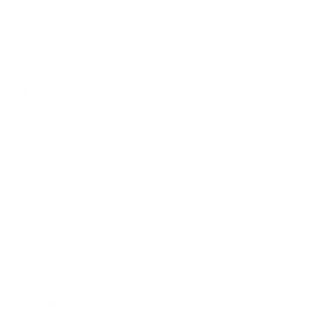
die gebruikt wordt om contact met jou op te nemen en je
beter van dienst te zijn. Meer informatie vind je in
het
privacybeleid van Argenta
.
Extra informatie
Ondernemingsnummer 0404453574
Gerechtelijk arrondissement ANTWERPEN
Algemeen
Snel naar