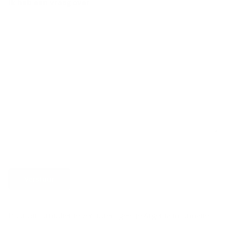
Ik heb een vraag over
Verstuur
Door dit formulier te versturen, geef je Argenta informatie