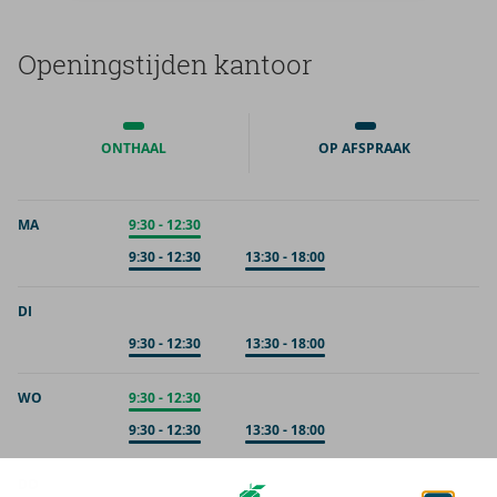
Ope­nings­tij­den kan­toor
ONTHAAL
OP AFSPRAAK
MA
Onthaal
9:30
-
12:30
Op afspraak
9:30
-
12:30
Op afspraak
13:30
-
18:00
DI
Op afspraak
9:30
-
12:30
Op afspraak
13:30
-
18:00
WO
Onthaal
9:30
-
12:30
Op afspraak
9:30
-
12:30
Op afspraak
13:30
-
18:00
DO