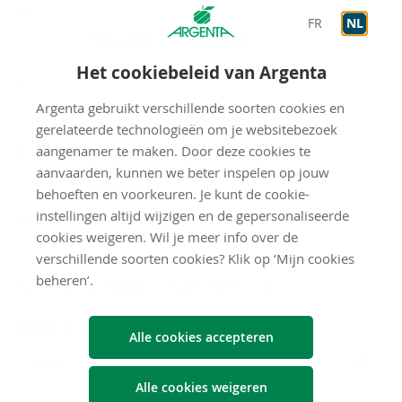
DO
FR
NL
Op afspraak
9:00
-
12:00
Op afspraak
13:00
-
17:30
Het cookiebeleid van Argenta
VR
Argenta gebruikt verschillende soorten cookies en
Op afspraak
9:00
-
12:00
Op afspraak
13:00
-
17:30
gerelateerde technologieën om je websitebezoek
aangenamer te maken. Door deze cookies te
ZA
aanvaarden, kunnen we beter inspelen op jouw
Op afspraak
9:00
-
12:00
behoeften en voorkeuren. Je kunt de cookie-
gesloten
instellingen altijd wijzigen en de gepersonaliseerde
ZO
cookies weigeren. Wil je meer info over de
verschillende soorten cookies? Klik op ‘Mijn cookies
beheren’.
Neem con­tact met ons op
Ben je al Argenta-klant?
Alle cookies accepteren
Neen
Alle cookies weigeren