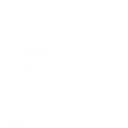
Door dit formulier te versturen, geef je Argenta informatie
die gebruikt wordt om contact met jou op te nemen en je
beter van dienst te zijn. Meer informatie vind je in
het
privacybeleid van Argenta
.
Extra informatie
Ondernemingsnummer 0894472533
Gerechtelijk arrondissement LUXEMBOURG
Algemeen