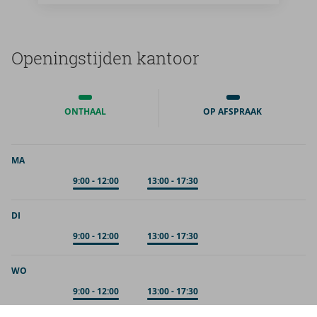
Ope­nings­tij­den kan­toor
ONTHAAL
OP AFSPRAAK
MA
Op afspraak
9:00
-
12:00
Op afspraak
13:00
-
17:30
DI
Op afspraak
9:00
-
12:00
Op afspraak
13:00
-
17:30
WO
Op afspraak
9:00
-
12:00
Op afspraak
13:00
-
17:30