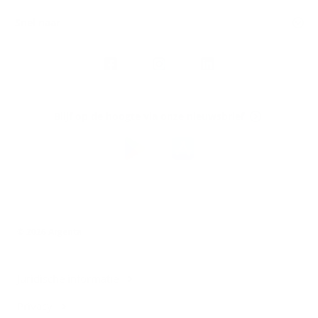
Snel naar
Volg
Argenta
op
Blijf op de hoogte via onze nieuwsbrief
Download
de
Argenta-
app
© 2026 Argenta
Juridische informatie
Privacy