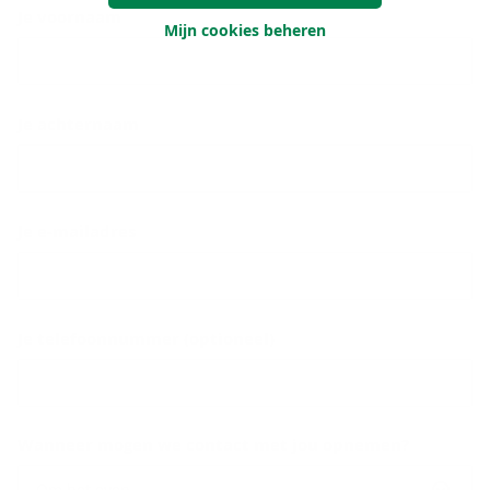
Je voornaam
Mijn cookies beheren
Je achternaam
Je e-mailadres
Je telefoonnummer (optioneel)
Wanneer mogen we contact met jou opnemen?
Om het even