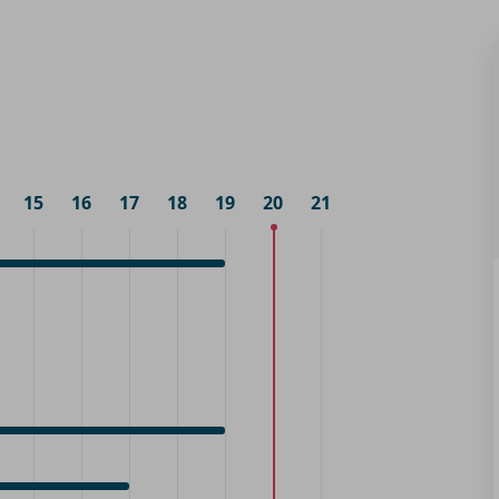
15
16
17
18
19
20
21
p
4:00
fspraak
9:00
p
4:00
fspraak
9:00
p
4:00