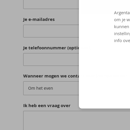
Argenta
Je e-mailadres
om je w
kunnen 
instelli
info ove
Je telefoonnummer (optioneel)
Wanneer mogen we contact met jou opnemen?
Om het even
Ik heb een vraag over