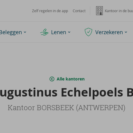
Zelf regelen in de app
Contact
Kantoor in de bu
Beleggen
Lenen
Verzekeren
Alle kantoren
u­gus­ti­nus Echel­poels 
Kantoor BORSBEEK (ANTWERPEN)