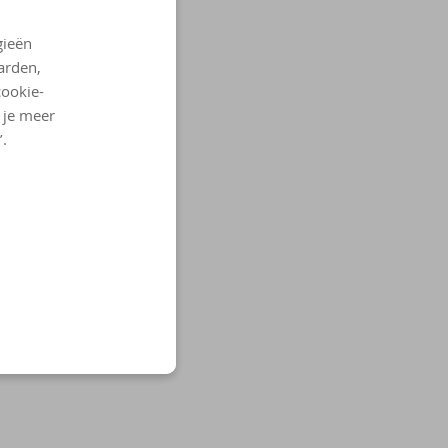
gieën
arden,
cookie-
l je meer
’.