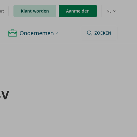
Klant worden
Aanmelden
urt
NL
Ondernemen
ZOEKEN
BV