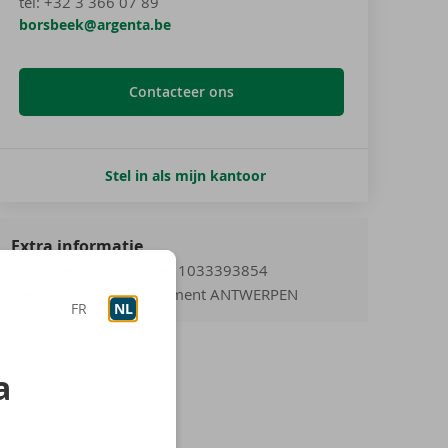
tel
:
+32 3 366 07 89
borsbeek@argenta.be
Contacteer ons
Stel in als mijn kantoor
Extra informatie
Ondernemingsnummer 1033393854
Gerechtelijk arrondissement ANTWERPEN
FR
NL
a