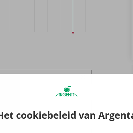
fspraak
7:00
Het cookiebeleid van Argent