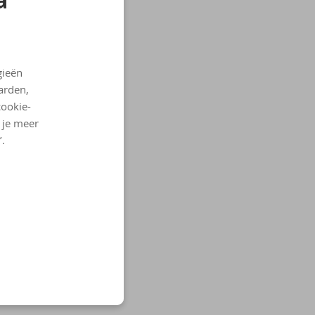
gieën
arden,
cookie-
l je meer
’.