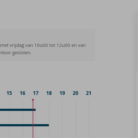
 met vrijdag van 10u00 tot 12u00 en van
toor gesloten.
15
16
17
18
19
20
21
k
k