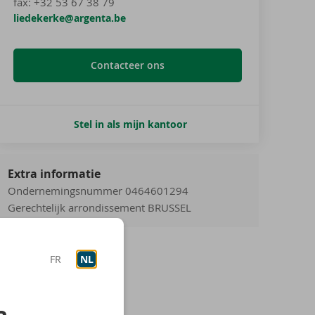
fax:
+32 53 67 38 79
liedekerke@argenta.be
Contacteer ons
Stel in als mijn kantoor
Extra informatie
Ondernemingsnummer 0464601294
Gerechtelijk arrondissement BRUSSEL
FR
NL
a