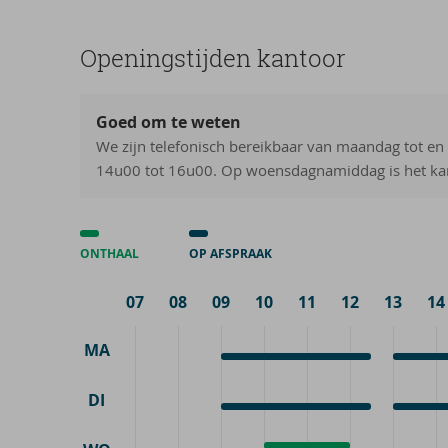
Ope­nings­tij­den kan­toor
Goed om te weten
We zijn telefonisch bereikbaar van maandag tot en
14u00 tot 16u00. Op woensdagnamiddag is het kan
ONTHAAL
OP AFSPRAAK
07
08
09
10
11
12
13
14
MA
Op
9:00
Op
13:00
afspraak
-
afspraa
-
DI
12:30
17:00
Op
9:00
Op
13:00
afspraak
-
afspraa
-