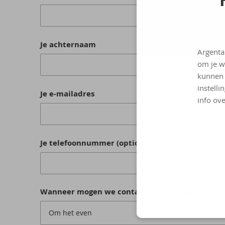
Je achternaam
Argenta
om je w
kunnen 
instelli
Je e-mailadres
info ove
Je telefoonnummer (optioneel)
Wanneer mogen we contact met jou opnemen?
Om het even