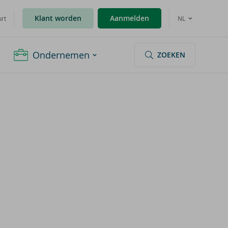
Klant worden
Aanmelden
urt
NL
Ondernemen
ZOEKEN