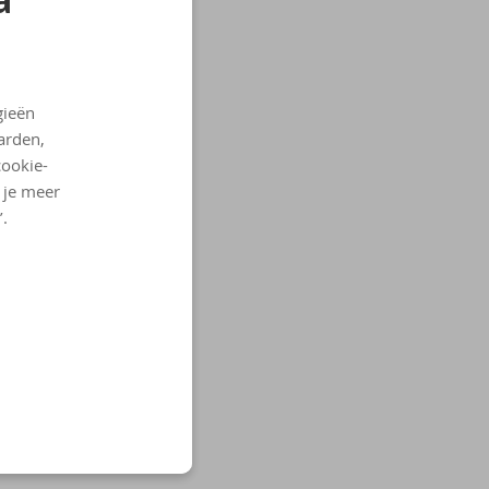
gieën
arden,
cookie-
l je meer
’.