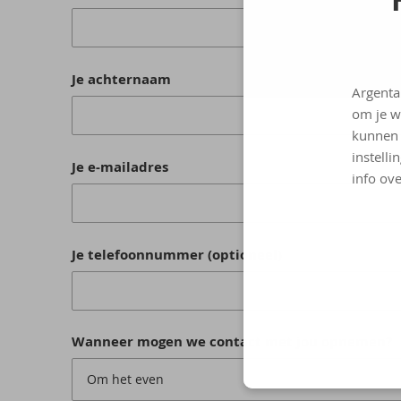
Je achternaam
Argenta
om je w
kunnen 
instelli
Je e-mailadres
info ove
Je telefoonnummer (optioneel)
Wanneer mogen we contact met jou opnemen?
Om het even