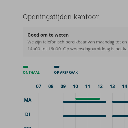
Ope­nings­tij­den kan­toor
Goed om te weten
We zijn telefonisch bereikbaar van maandag tot en
14u00 tot 16u00. Op woensdagnamiddag is het kan
ONTHAAL
OP AFSPRAAK
07
08
09
10
11
12
13
14
MA
Onthaal
10:00
Op
9:00
Op
13:00
-
afspraak
-
afspraa
-
12:00
DI
12:30
17:00
Op
9:00
Op
13:00
afspraak
-
afspraa
-