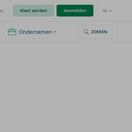
Klant worden
Aanmelden
urt
NL
Ondernemen
ZOEKEN