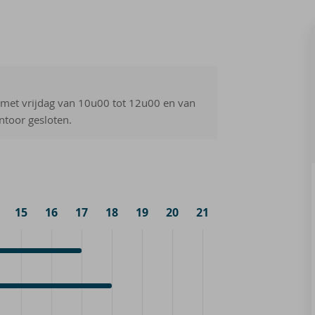
 met vrijdag van 10u00 tot 12u00 en van
toor gesloten.
15
16
17
18
19
20
21
k
k