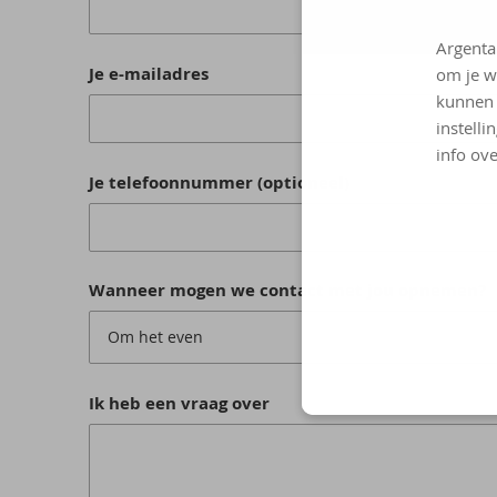
Argenta
Je e-mailadres
om je w
kunnen 
instelli
info ove
Je telefoonnummer (optioneel)
Wanneer mogen we contact met jou opnemen?
Om het even
Ik heb een vraag over