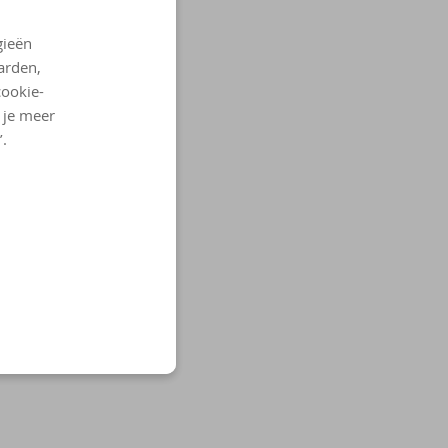
gieën
arden,
cookie-
l je meer
’.