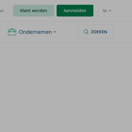
Klant worden
Aanmelden
urt
NL
Ondernemen
ZOEKEN