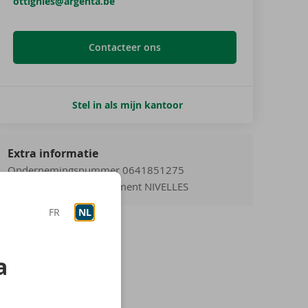
ottignies@argenta.be
Contacteer ons
Stel in als mijn kantoor
Extra informatie
Ondernemingsnummer 0641851275
Gerechtelijk arrondissement NIVELLES
FR
NL
a