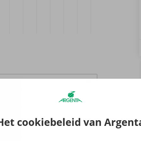
raak
0
Het cookiebeleid van Argent