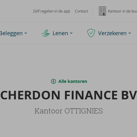
Zelf regelen in de app
Contact
Kantoor in de bu
Beleggen
Lenen
Verzekeren
Alle kantoren
CHER­DON FI­NAN­CE BV
Kantoor OTTIGNIES