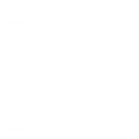
Algemeen
Snel naar
Volg
Argenta
op
Blijf op de hoogte via onze nieuwsbrief
Download
de
Argenta-
app
© 2026 Argenta