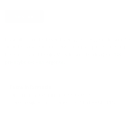
Verstuur
Door dit formulier te versturen, geef je Argenta informatie
die gebruikt wordt om contact met jou op te nemen en je
beter van dienst te zijn. Meer informatie vind je in
het
privacybeleid van Argenta
.
Extra informatie
Ondernemingsnummer 0786930712
Gerechtelijk arrondissement OOST-VLAANDEREN