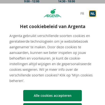
Op afspraak
9:00
-
12:00
Op afspraak
14:30
-
18:00
WO
FR
NL
Op afspraak
9:00
-
12:00
Het cookiebeleid van Argenta
DO
Argenta gebruikt verschillende soorten cookies en
Op afspraak
9:00
-
12:00
Op afspraak
16:00
-
19:00
gerelateerde technologieën om je websitebezoek
aangenamer te maken. Door deze cookies te
VR
Onthaal
9:00
-
12:00
aanvaarden, kunnen we beter inspelen op jouw
Op afspraak
9:00
-
12:00
Op afspraak
14:30
-
18:00
behoeften en voorkeuren. Je kunt de cookie-
instellingen altijd wijzigen en de gepersonaliseerde
gesloten
ZA
cookies weigeren. Wil je meer info over de
verschillende soorten cookies? Klik op ‘Mijn cookies
gesloten
ZO
beheren’.
Neem con­tact met ons op
Alle cookies accepteren