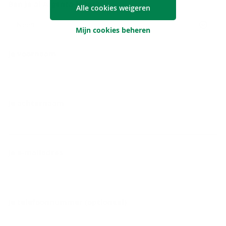
Ben je al Argenta-klant?
Alle cookies weigeren
Neen
Mijn cookies beheren
Je voornaam
Je achternaam
Je e-mailadres
Je telefoonnummer (optioneel)