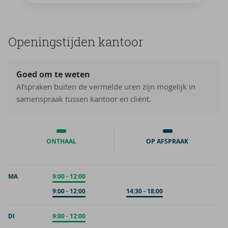
Ope­nings­tij­den kan­toor
Goed om te weten
Afspraken buiten de vermelde uren zijn mogelijk in
samenspraak tussen kantoor en cliënt.
ONTHAAL
OP AFSPRAAK
MA
Onthaal
9:00
-
12:00
Op afspraak
9:00
-
12:00
Op afspraak
14:30
-
18:00
DI
Onthaal
9:00
-
12:00