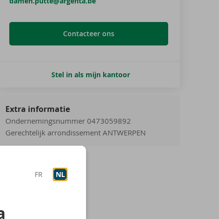
damen.putte@argenta.be
Contacteer ons
Stel in als mijn kantoor
Extra informatie
Ondernemingsnummer 0473059892
Gerechtelijk arrondissement ANTWERPEN
FR
NL
a