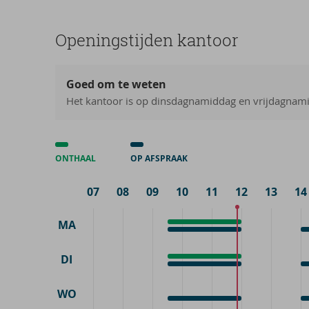
Ope­nings­tij­den kan­toor
Goed om te weten
Het kantoor is op dinsdagnamiddag en vrijdagnamid
ONTHAAL
OP AFSPRAAK
07
08
09
10
11
12
13
14
MA
Onthaal
9:30
Op
9:30
O
1
-
afspraak
-
a
-
12:00
DI
Onthaal
9:30
12:00
1
Op
9:30
O
1
-
afspraak
-
a
-
12:00
WO
12:00
1
Op
9:30
O
1