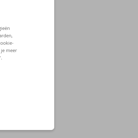
gieën
arden,
cookie-
l je meer
’.