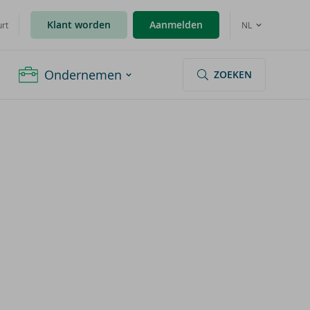
Klant worden
Aanmelden
urt
NL
Ondernemen
ZOEKEN