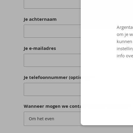
Je achternaam
Argenta
om je w
kunnen 
Je e-mailadres
instelli
info ove
Je telefoonnummer (optioneel)
Wanneer mogen we contact met jou opnemen?
Om het even