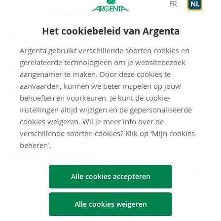
FR
NL
Op afspraak
9:00
-
12:30
Op afspraak
12:30
-
18:00
Het cookiebeleid van Argenta
VR
Onthaal
9:00
-
12:30
Op afspraak
9:00
-
12:30
Op afspraak
12:30
-
18:00
Argenta gebruikt verschillende soorten cookies en
gerelateerde technologieën om je websitebezoek
gesloten
ZA
aangenamer te maken. Door deze cookies te
aanvaarden, kunnen we beter inspelen op jouw
gesloten
ZO
behoeften en voorkeuren. Je kunt de cookie-
instellingen altijd wijzigen en de gepersonaliseerde
cookies weigeren. Wil je meer info over de
Neem con­tact met ons op
verschillende soorten cookies? Klik op ‘Mijn cookies
beheren’.
Ben je al Argenta-klant?
Neen
Alle cookies accepteren
Je voornaam
Alle cookies weigeren