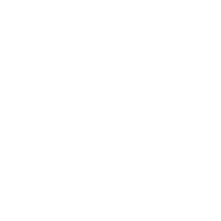
die gebruikt wordt om contact met jou op te nemen en je
beter van dienst te zijn. Meer informatie vind je in
het
privacybeleid van Argenta
.
Extra informatie
Ondernemingsnummer 0715646501
Gerechtelijk arrondissement NIJVEL
Algemeen
Snel naar