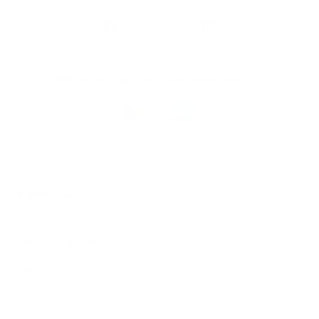
Volg
Argenta
op
Blijf op de hoogte via onze nieuwsbrief
Download
de
Argenta-
app
© 2026 Argenta
Juridische informatie
Privacy
Cookiebeleid