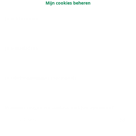
Mijn cookies beheren
Je achternaam
Je e-mailadres
Je telefoonnummer (optioneel)
Wanneer mogen we contact met jou opnemen?
Om het even