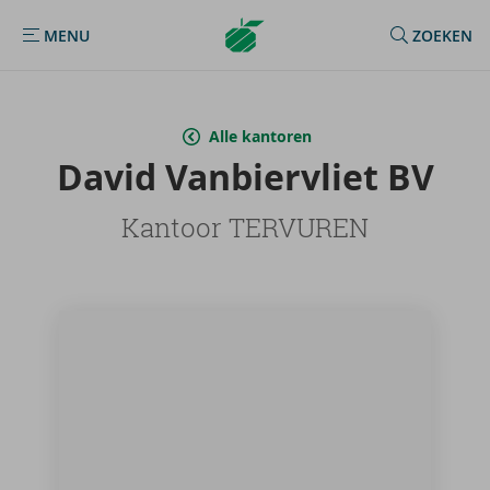
Argenta
MENU
ZOEKEN
MENU
Homepage
Alle kantoren
David Van­bier­vliet BV
Kantoor TERVUREN