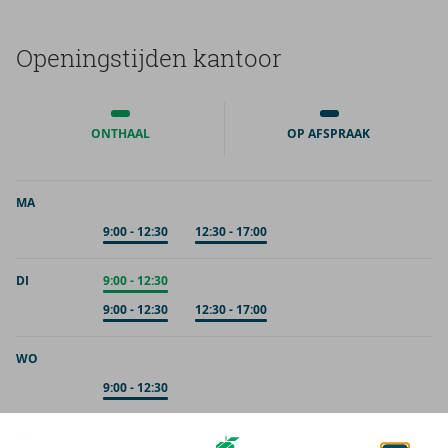
Ope­nings­tij­den kan­toor
ONTHAAL
OP AFSPRAAK
MA
Op afspraak
9:00
-
12:30
Op afspraak
12:30
-
17:00
DI
Onthaal
9:00
-
12:30
Op afspraak
9:00
-
12:30
Op afspraak
12:30
-
17:00
WO
Op afspraak
9:00
-
12:30
DO