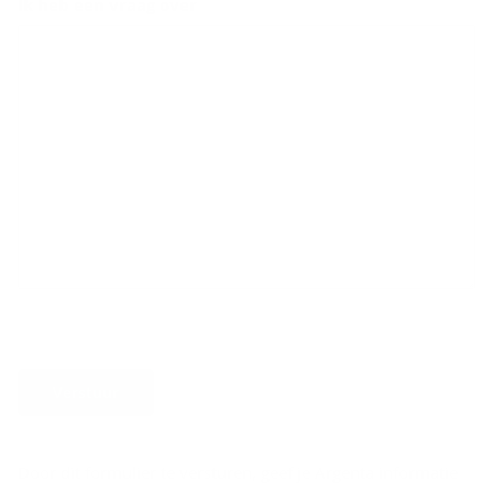
Ik heb een vraag over
Verstuur
Door dit formulier te versturen, geef je Argenta informatie