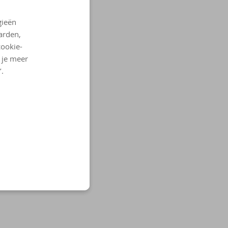
gieën
arden,
cookie-
l je meer
’.