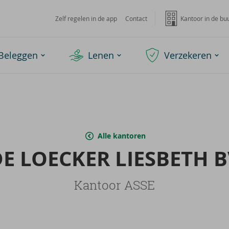
Zelf regelen in de app
Contact
Kantoor in de bu
Beleggen
Lenen
Verzekeren
Alle kantoren
E LOEC­KER LIES­BETH 
Kantoor ASSE