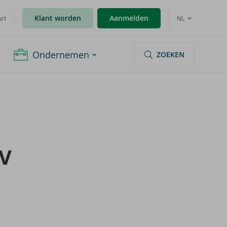
Klant worden
Aanmelden
urt
NL
Ondernemen
ZOEKEN
BV