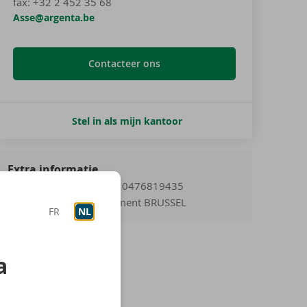
fax:
+32 2 452 35 68
Asse@argenta.be
Contacteer ons
Stel in als mijn kantoor
Extra informatie
Ondernemingsnummer 0476819435
Gerechtelijk arrondissement BRUSSEL
FR
NL
a