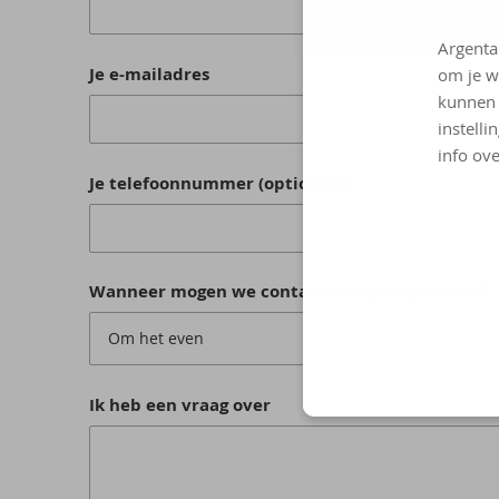
Argenta
Je e-mailadres
om je w
kunnen 
instelli
info ove
Je telefoonnummer (optioneel)
Wanneer mogen we contact met jou opnemen?
Om het even
Ik heb een vraag over