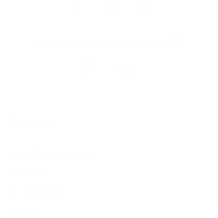
Argenta
op
Blijf op de hoogte via onze nieuwsbrief
Download
de
Argenta-
app
© 2026 Argenta
Juridische informatie
Privacy
Cookiebeleid
PSD2