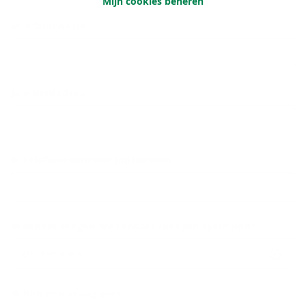
Mijn cookies beheren
Je achternaam
Je e-mailadres
Je telefoonnummer (optioneel)
Wanneer mogen we contact met jou opnemen?
Om het even
Ik heb een vraag over