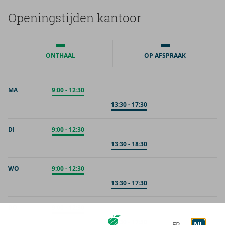
Ope­nings­tij­den kan­toor
ONTHAAL
OP AFSPRAAK
MA
Onthaal
9:00
-
12:30
Op afspraak
13:30
-
17:30
DI
Onthaal
9:00
-
12:30
Op afspraak
13:30
-
18:30
WO
Onthaal
9:00
-
12:30
Op afspraak
13:30
-
17:30
DO
Onthaal
9:00
-
12:30
Op afspraak
13:30
-
17:30
FR
NL