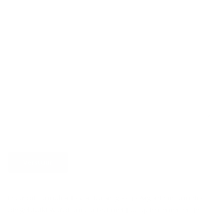
Verstuur
Door dit formulier te versturen, geef je Argenta informatie
die gebruikt wordt om contact met jou op te nemen en je