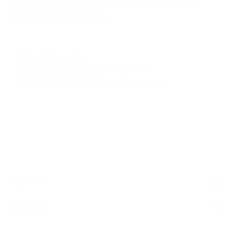
beter van dienst te zijn. Meer informatie vind je in
het
privacybeleid van Argenta
.
Extra informatie
Ondernemingsnummer 0799267033
Gerechtelijk arrondissement ANTWERPEN
Algemeen
Snel naar
Volg