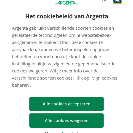
VR
Onthaal
9:00
-
12:30
Het cookiebeleid van Argenta
Op afspraak
13:30
-
16:00
Argenta gebruikt verschillende soorten cookies en
gesloten
gerelateerde technologieën om je websitebezoek
ZA
aangenamer te maken. Door deze cookies te
gesloten
aanvaarden, kunnen we beter inspelen op jouw
ZO
behoeften en voorkeuren. Je kunt de cookie-
instellingen altijd wijzigen en de gepersonaliseerde
Neem con­tact met ons op
cookies weigeren. Wil je meer info over de
verschillende soorten cookies? Klik op ‘Mijn cookies
beheren’.
Ben je al Argenta-klant?
Neen
Alle cookies accepteren
Je voornaam
Alle cookies weigeren