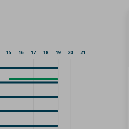
15
16
17
18
19
20
21
Onthaal
15:00
-
19:00