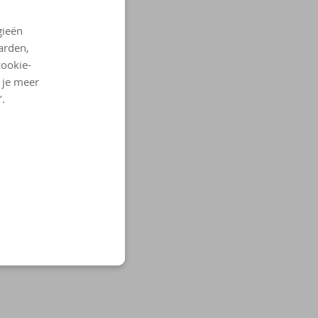
gieën
arden,
cookie-
l je meer
’.