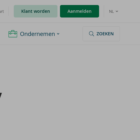
Klant worden
Aanmelden
urt
NL
Ondernemen
ZOEKEN
V