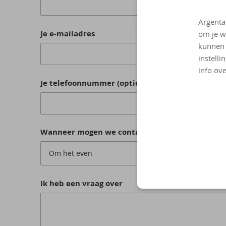
Argenta
Je e-mailadres
om je w
kunnen 
instelli
info ove
Je telefoonnummer (optioneel)
Wanneer mogen we contact met jou opnemen?
Om het even
Ik heb een vraag over