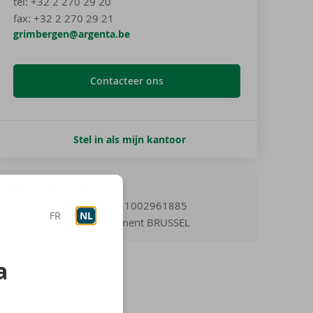
tel
:
+32 2 270 29 20
fax:
+32 2 270 29 21
grimbergen@argenta.be
Contacteer ons
Stel in als mijn kantoor
Extra informatie
Ondernemingsnummer 1002961885
FR
NL
Gerechtelijk arrondissement BRUSSEL
a