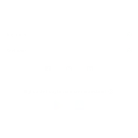
Algemeen
Snel naar
Volg
Argenta
op
Blijf op de hoogte via onze nieuwsbrief
Download
de
Argenta-
app