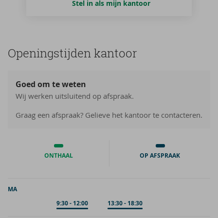
Stel in als mijn kantoor
Ope­nings­tij­den kan­toor
Goed om te weten
Wij werken uitsluitend op afspraak.
Graag een afspraak? Gelieve het kantoor te contacteren.
ONTHAAL
OP AFSPRAAK
MA
Op afspraak
9:30
-
12:00
Op afspraak
13:30
-
18:30