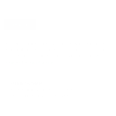
Verstuur
Door dit formulier te versturen, geef je Argenta informatie
die gebruikt wordt om contact met jou op te nemen en je
beter van dienst te zijn. Meer informatie vind je in
het
privacybeleid van Argenta
.
Extra informatie
Ondernemingsnummer 0501950848
Gerechtelijk arrondissement BRUSSEL