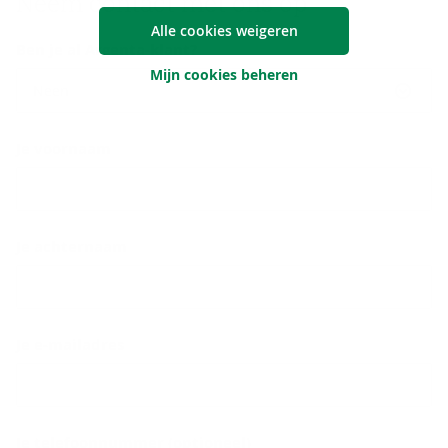
Neem con­tact met ons op
Alle cookies weigeren
Ben je al Argenta-klant?
Mijn cookies beheren
Neen
Je voornaam
Je achternaam
Je e-mailadres
Je telefoonnummer (optioneel)