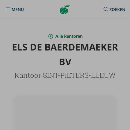
Argenta
MENU
ZOEKEN
MENU
Homepage
Alle kantoren
ELS DE BAE­R­DE­MAE­KER
BV
Kantoor SINT-PIETERS-LEEUW