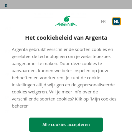
DI
Op afspraak
9:30
-
12:00
Op afspraak
13:30
-
17:00
FR
NL
WO
Het cookiebeleid van Argenta
Op afspraak
9:30
-
12:00
Argenta gebruikt verschillende soorten cookies en
DO
gerelateerde technologieën om je websitebezoek
Op afspraak
9:30
-
12:00
Op afspraak
15:30
-
18:30
aangenamer te maken. Door deze cookies te
aanvaarden, kunnen we beter inspelen op jouw
VR
behoeften en voorkeuren. Je kunt de cookie-
Op afspraak
9:30
-
12:00
Op afspraak
13:30
-
16:00
instellingen altijd wijzigen en de gepersonaliseerde
cookies weigeren. Wil je meer info over de
gesloten
ZA
verschillende soorten cookies? Klik op ‘Mijn cookies
beheren’.
gesloten
ZO
Alle cookies accepteren