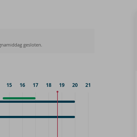
gnamiddag gesloten.
15
16
17
18
19
20
21
Onthaal
14:30
0
-
raak
17:00
0
0
raak
0