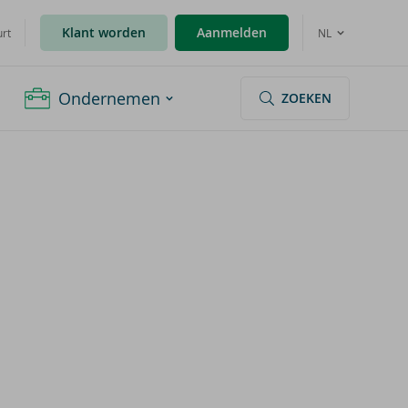
Klant worden
Aanmelden
urt
NL
Ondernemen
ZOEKEN