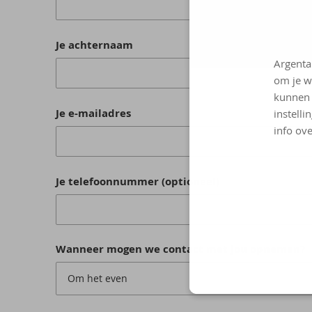
Je achternaam
Argenta
om je w
kunnen 
Je e-mailadres
instelli
info ove
Je telefoonnummer (optioneel)
Wanneer mogen we contact met jou opnemen?
Om het even