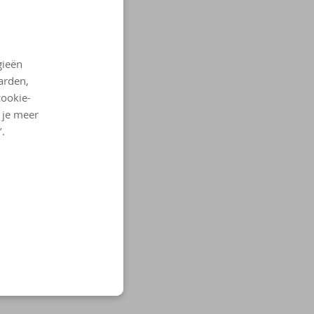
gieën
arden,
cookie-
l je meer
’.