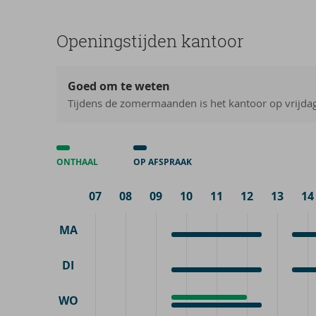
Ope­nings­tij­den kan­toor
Goed om te weten
Tijdens de zomermaanden is het kantoor op vrijda
ONTHAAL
OP AFSPRAAK
07
08
09
10
11
12
13
14
MA
Op
9:30
Op
13:3
afspraak
-
afsp
-
DI
12:30
20:0
Op
9:30
Op
13:3
afspraak
-
afsp
-
WO
Onthaal
9:30
12:30
20:0
Op
9:30