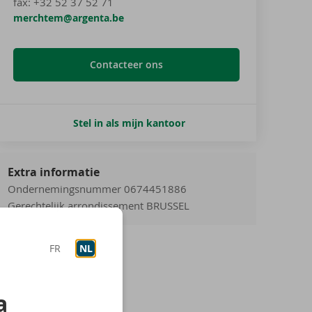
fax:
+32 52 37 52 71
merchtem@argenta.be
Contacteer ons
Stel in als mijn kantoor
Extra informatie
Ondernemingsnummer 0674451886
Gerechtelijk arrondissement BRUSSEL
FR
NL
a