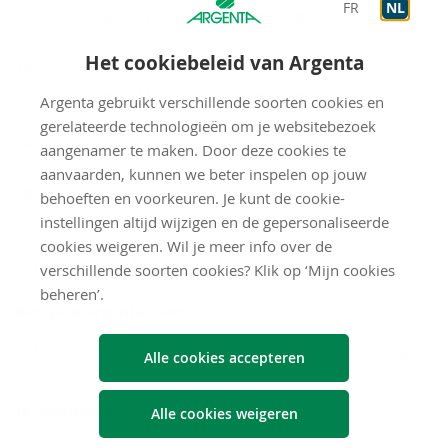
FR
NL
Op afspraak
9:00
-
12:30
Op afspraak
14:00
-
17:00
Het cookiebeleid van Argenta
VR
Op afspraak
9:00
-
12:30
Op afspraak
14:00
-
17:00
Argenta gebruikt verschillende soorten cookies en
gerelateerde technologieën om je websitebezoek
gesloten
ZA
aangenamer te maken. Door deze cookies te
aanvaarden, kunnen we beter inspelen op jouw
gesloten
ZO
behoeften en voorkeuren. Je kunt de cookie-
instellingen altijd wijzigen en de gepersonaliseerde
cookies weigeren. Wil je meer info over de
Neem con­tact met ons op
verschillende soorten cookies? Klik op ‘Mijn cookies
beheren’.
Ben je al Argenta-klant?
Neen
Alle cookies accepteren
Je voornaam
Alle cookies weigeren