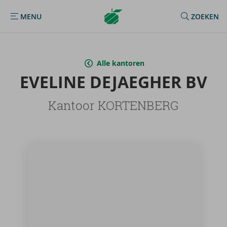
Argenta
MENU
ZOEKEN
MENU
Homepage
Alle kantoren
EVE­LI­NE DE­JAEG­HER BV
Kantoor KORTENBERG