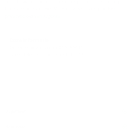
die gebruikt wordt om contact met jou op te nemen en je
beter van dienst te zijn. Meer informatie vind je in
het
privacybeleid van Argenta
.
Extra informatie
Ondernemingsnummer 0563869413
Gerechtelijk arrondissement LEUVEN
Algemeen
Snel naar