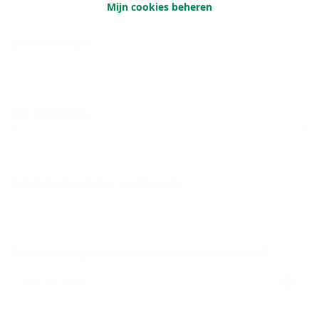
Mijn cookies beheren
Je achternaam
Je e-mailadres
Je telefoonnummer (optioneel)
Wanneer mogen we contact met jou opnemen?
Om het even