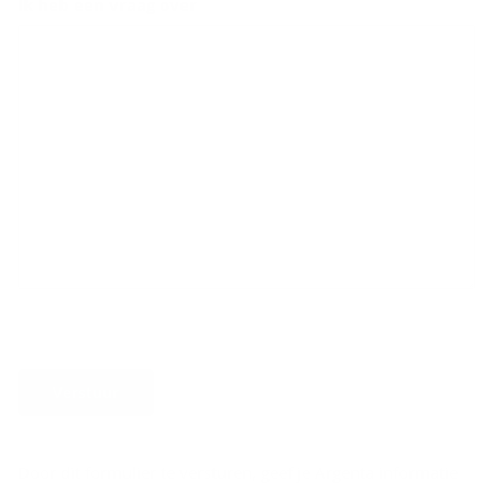
Ik heb een vraag over
Verstuur
Door dit formulier te versturen, geef je Argenta informatie