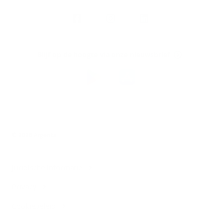
Volg
Argenta
op
Blijf op de hoogte via onze nieuwsbrief
Download
de
Argenta-
app
© 2026 Argenta
Juridische informatie
Privacy
Cookiebeleid