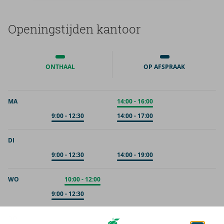
Ope­nings­tij­den kan­toor
ONTHAAL
OP AFSPRAAK
MA
Onthaal
14:00
-
16:00
Op afspraak
9:00
-
12:30
Op afspraak
14:00
-
17:00
DI
Op afspraak
9:00
-
12:30
Op afspraak
14:00
-
19:00
WO
Onthaal
10:00
-
12:00
Op afspraak
9:00
-
12:30
DO