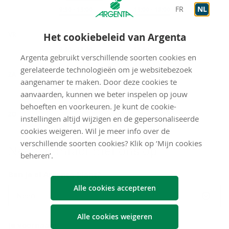
FR
NL
Op afspraak
9:30
-
13:00
Op afspraak
15:00
-
18:00
Het cookiebeleid van Argenta
VR
Onthaal
10:00
-
12:00
Onthaal
15:00
-
17:00
Op afspraak
9:30
-
13:00
Op afspraak
15:00
-
18:00
Argenta gebruikt verschillende soorten cookies en
gerelateerde technologieën om je websitebezoek
ZA
aangenamer te maken. Door deze cookies te
Op afspraak
10:00
-
12:00
aanvaarden, kunnen we beter inspelen op jouw
behoeften en voorkeuren. Je kunt de cookie-
gesloten
ZO
instellingen altijd wijzigen en de gepersonaliseerde
cookies weigeren. Wil je meer info over de
verschillende soorten cookies? Klik op ‘Mijn cookies
Neem con­tact met ons op
beheren’.
Ben je al Argenta-klant?
Alle cookies accepteren
Neen
Alle cookies weigeren
Je voornaam