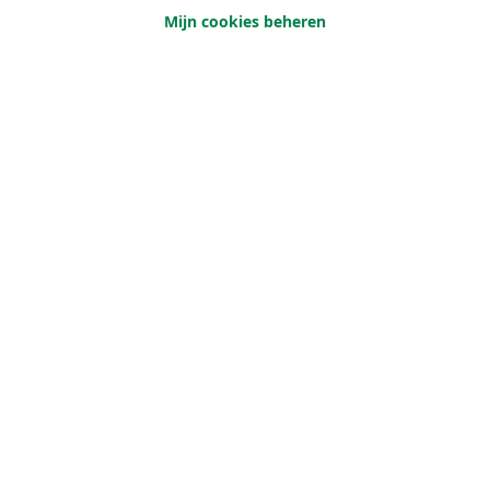
Mijn cookies beheren
Je achternaam
Je e-mailadres
Je telefoonnummer (optioneel)
Wanneer mogen we contact met jou opnemen?
Om het even