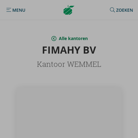
Argenta
MENU
ZOEKEN
MENU
Homepage
Alle kantoren
FI­MA­HY BV
Kantoor WEMMEL