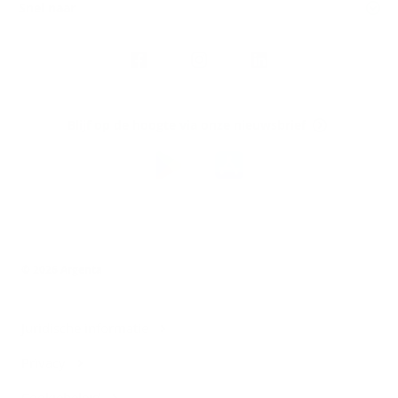
Snel naar
Volg
Argenta
op
Blijf op de hoogte via onze nieuwsbrief
Download
de
Argenta-
app
© 2026 Argenta
Juridische informatie
Privacy
Cookiebeleid