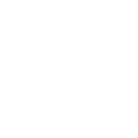
Door dit formulier te versturen, geef je Argenta informatie
die gebruikt wordt om contact met jou op te nemen en je
beter van dienst te zijn. Meer informatie vind je in
het
privacybeleid van Argenta
.
Extra informatie
Ondernemingsnummer 0460484338
Gerechtelijk arrondissement BRUSSEL
Algemeen