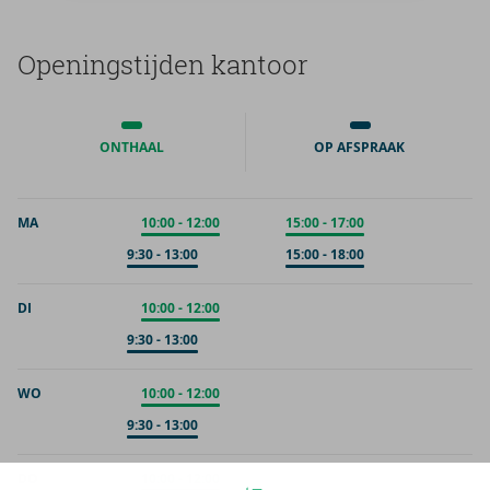
Ope­nings­tij­den kan­toor
ONTHAAL
OP AFSPRAAK
MA
Onthaal
10:00
-
12:00
Onthaal
15:00
-
17:00
Op afspraak
9:30
-
13:00
Op afspraak
15:00
-
18:00
DI
Onthaal
10:00
-
12:00
Op afspraak
9:30
-
13:00
WO
Onthaal
10:00
-
12:00
Op afspraak
9:30
-
13:00
DO
Onthaal
10:00
-
12:00