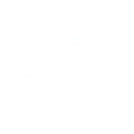
Argenta
op
Blijf op de hoogte via onze nieuwsbrief
Download
de
Argenta-
app
© 2026 Argenta
Juridische informatie
Privacy
Cookiebeleid
PSD2