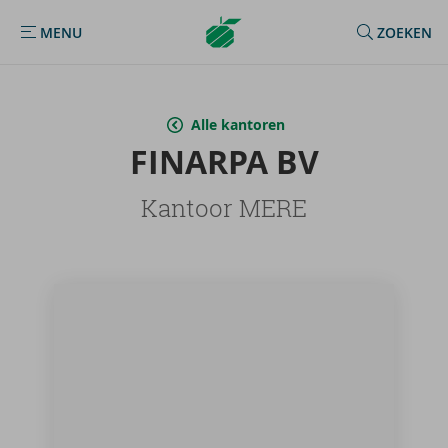
Argenta
MENU
ZOEKEN
MENU
Homepage
Alle kantoren
FI­NAR­PA BV
Kantoor MERE