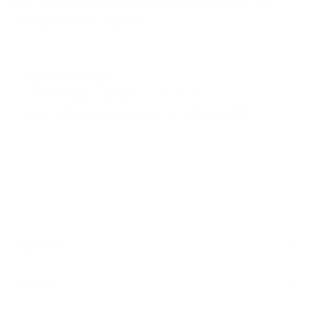
beter van dienst te zijn. Meer informatie vind je in
het
privacybeleid van Argenta
.
Extra informatie
Ondernemingsnummer 0536310327
Gerechtelijk arrondissement OOST-VLAANDEREN
Algemeen
Snel naar
Volg