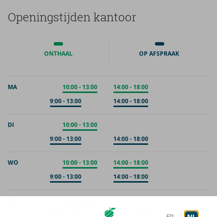
Ope­nings­tij­den kan­toor
ONTHAAL
OP AFSPRAAK
MA
Onthaal
10:00
-
13:00
Onthaal
14:00
-
18:00
Op afspraak
9:00
-
13:00
Op afspraak
14:00
-
18:00
DI
Onthaal
10:00
-
13:00
Op afspraak
9:00
-
13:00
Op afspraak
14:00
-
18:00
WO
Onthaal
10:00
-
13:00
Onthaal
14:00
-
18:00
Op afspraak
9:00
-
13:00
Op afspraak
14:00
-
18:00
DO
Onthaal
10:00
-
13:00
Op afspraak
9:00
-
13:00
Op afspraak
14:00
-
18:00
FR
NL