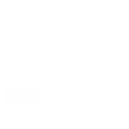
Verstuur
Door dit formulier te versturen, geef je Argenta informatie
die gebruikt wordt om contact met jou op te nemen en je