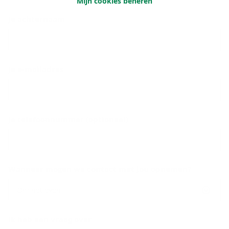
Mijn cookies beheren
Je achternaam
Je e-mailadres
Je telefoonnummer (optioneel)
Wanneer mogen we contact met jou opnemen?
Om het even
Ik heb een vraag over