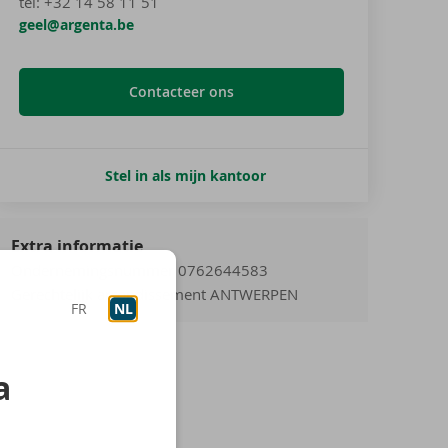
tel
:
+32 14 58 11 51
geel@argenta.be
Contacteer ons
Stel in als mijn kantoor
Extra informatie
Ondernemingsnummer 0762644583
Gerechtelijk arrondissement ANTWERPEN
FR
NL
a