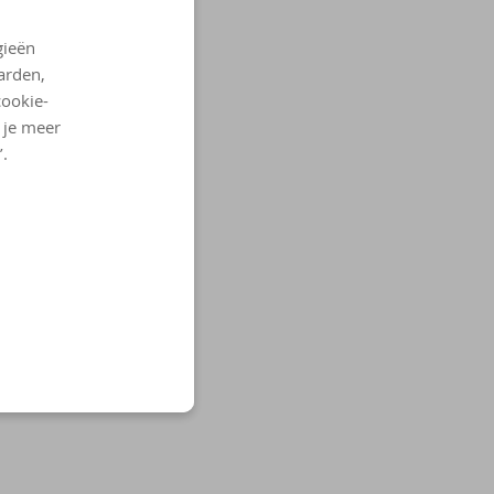
gieën
arden,
cookie-
l je meer
’.