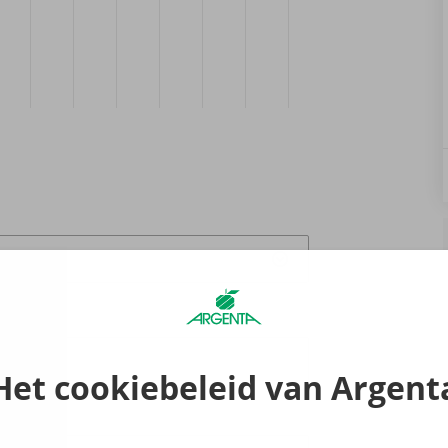
fspraak
6:00
Het cookiebeleid van Argent