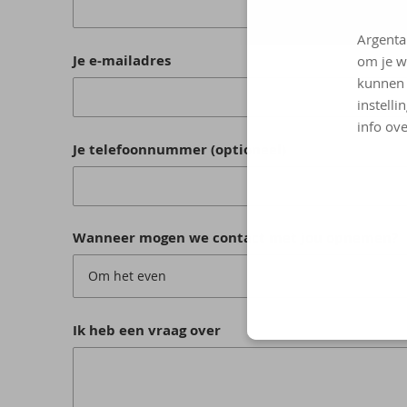
Argenta
Je e-mailadres
om je w
kunnen 
instelli
info ove
Je telefoonnummer (optioneel)
Wanneer mogen we contact met jou opnemen?
Om het even
Ik heb een vraag over