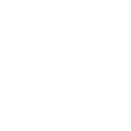
Volg
Argenta
op
Blijf op de hoogte via onze nieuwsbrief
Download
de
Argenta-
app
© 2026 Argenta
Juridische informatie
Privacy
Cookiebeleid