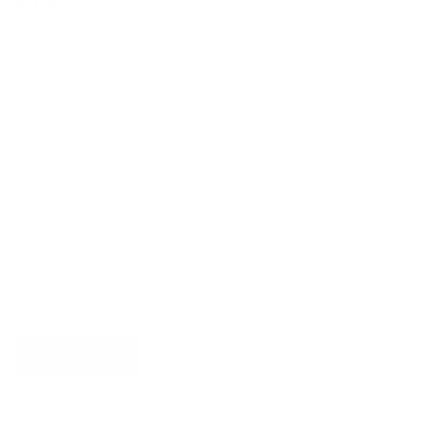
Ik heb een vraag over
Verstuur
Door dit formulier te versturen, geef je Argenta informatie