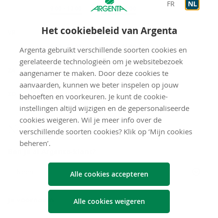
FR
NL
Op afspraak
9:00
-
12:00
Op afspraak
13:00
-
16:00
Het cookiebeleid van Argenta
VR
Onthaal
9:00
-
12:00
Op afspraak
9:00
-
12:00
Op afspraak
13:00
-
16:00
Argenta gebruikt verschillende soorten cookies en
gerelateerde technologieën om je websitebezoek
gesloten
ZA
aangenamer te maken. Door deze cookies te
aanvaarden, kunnen we beter inspelen op jouw
gesloten
ZO
behoeften en voorkeuren. Je kunt de cookie-
instellingen altijd wijzigen en de gepersonaliseerde
cookies weigeren. Wil je meer info over de
Neem con­tact met ons op
verschillende soorten cookies? Klik op ‘Mijn cookies
beheren’.
Ben je al Argenta-klant?
Neen
Alle cookies accepteren
Je voornaam
Alle cookies weigeren