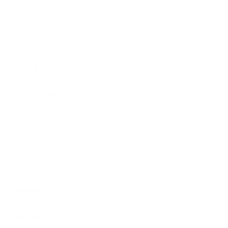
die gebruikt wordt om contact met jou op te nemen en je
beter van dienst te zijn. Meer informatie vind je in
het
privacybeleid van Argenta
.
Extra informatie
Ondernemingsnummer 0502942624
Gerechtelijk arrondissement ANTWERPEN
Algemeen
Snel naar