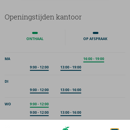
Ope­nings­tij­den kan­toor
ONTHAAL
OP AFSPRAAK
MA
Onthaal
16:00
-
19:00
Op afspraak
9:00
-
12:00
Op afspraak
13:00
-
19:00
DI
Op afspraak
9:00
-
12:00
Op afspraak
13:00
-
16:00
WO
Onthaal
9:00
-
12:00
Op afspraak
9:00
-
12:00
Op afspraak
13:00
-
16:00
DO