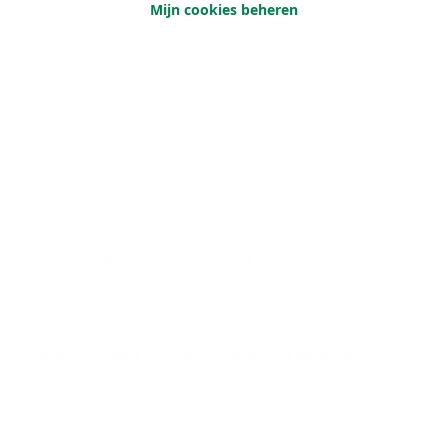
Mijn cookies beheren
Je achternaam
Je e-mailadres
Je telefoonnummer (optioneel)
Wanneer mogen we contact met jou opnemen?
Om het even