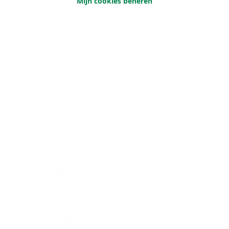
Mijn cookies beheren
Je achternaam
Je e-mailadres
Je telefoonnummer (optioneel)
Wanneer mogen we contact met jou opnemen?
Om het even
Ik heb een vraag over