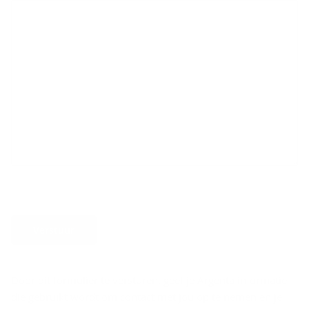
Verstuur
Door dit formulier te versturen, geef je Argenta informatie
die gebruikt wordt om contact met jou op te nemen en je