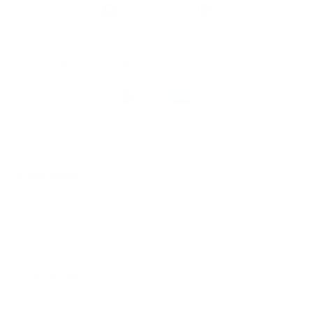
Argenta
op
Blijf op de hoogte via onze nieuwsbrief
Download
de
Argenta-
app
© 2026 Argenta
Juridische informatie
Privacy
Cookiebeleid
PSD2