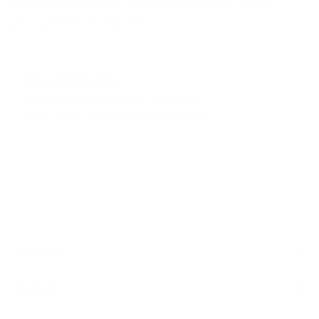
beter van dienst te zijn. Meer informatie vind je in
het
privacybeleid van Argenta
.
Extra informatie
Ondernemingsnummer 0784552232
Gerechtelijk arrondissement BRUSSEL
Algemeen
Snel naar
Volg