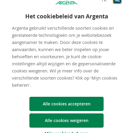
VR
Het cookiebeleid van Argenta
Op afspraak
9:30
-
12:30
Op afspraak
13:30
-
17:00
Argenta gebruikt verschillende soorten cookies en
gesloten
gerelateerde technologieën om je websitebezoek
ZA
aangenamer te maken. Door deze cookies te
gesloten
aanvaarden, kunnen we beter inspelen op jouw
ZO
behoeften en voorkeuren. Je kunt de cookie-
instellingen altijd wijzigen en de gepersonaliseerde
Neem con­tact met ons op
cookies weigeren. Wil je meer info over de
verschillende soorten cookies? Klik op ‘Mijn cookies
beheren’.
Ben je al Argenta-klant?
Neen
Alle cookies accepteren
Je voornaam
Alle cookies weigeren