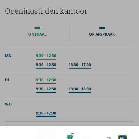
Ope­nings­tij­den kan­toor
ONTHAAL
OP AFSPRAAK
MA
Onthaal
9:30
-
12:30
Op afspraak
9:30
-
12:30
Op afspraak
13:30
-
17:00
DI
Onthaal
9:30
-
12:30
Op afspraak
9:30
-
12:30
Op afspraak
13:30
-
18:00
WO
Op afspraak
9:30
-
12:30
DO
Onthaal
9:30
-
12:30
Op afspraak
9:30
-
12:30
Op afspraak
13:30
-
18:00
FR
NL