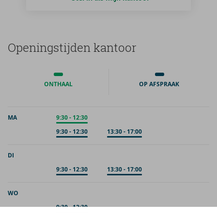
Ope­nings­tij­den kan­toor
ONTHAAL
OP AFSPRAAK
MA
Onthaal
9:30
-
12:30
Op afspraak
9:30
-
12:30
Op afspraak
13:30
-
17:00
DI
Op afspraak
9:30
-
12:30
Op afspraak
13:30
-
17:00
WO
Op afspraak
9:30
-
12:30