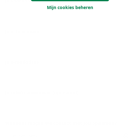
Je voornaam
Mijn cookies beheren
Je achternaam
Je e-mailadres
Je telefoonnummer (optioneel)
Wanneer mogen we contact met jou opnemen?
Om het even