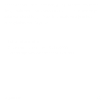
Door dit formulier te versturen, geef je Argenta informatie
die gebruikt wordt om contact met jou op te nemen en je
beter van dienst te zijn. Meer informatie vind je in
het
privacybeleid van Argenta
.
Extra informatie
Ondernemingsnummer 1021905688
Gerechtelijk arrondissement ANTWERPEN
Algemeen