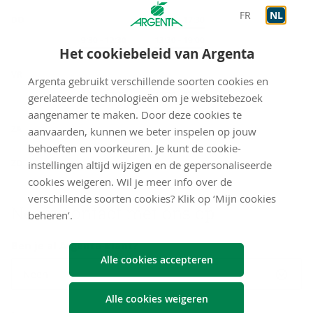
FR
NL
DO
Onthaal
13:30
-
17:30
Op afspraak
9:30
-
12:30
Op afspraak
13:30
-
19:00
Het cookiebeleid van Argenta
VR
Argenta gebruikt verschillende soorten cookies en
Op afspraak
9:30
-
12:30
Op afspraak
13:30
-
17:00
gerelateerde technologieën om je websitebezoek
aangenamer te maken. Door deze cookies te
gesloten
ZA
aanvaarden, kunnen we beter inspelen op jouw
behoeften en voorkeuren. Je kunt de cookie-
gesloten
ZO
instellingen altijd wijzigen en de gepersonaliseerde
cookies weigeren. Wil je meer info over de
verschillende soorten cookies? Klik op ‘Mijn cookies
Neem con­tact met ons op
beheren’.
Ben je al Argenta-klant?
Alle cookies accepteren
Neen
Alle cookies weigeren