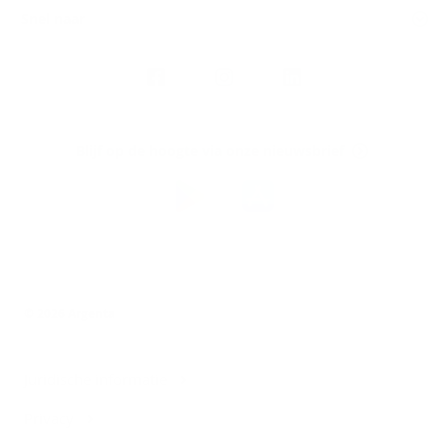
Snel naar
Volg
Argenta
op
Blijf op de hoogte via onze nieuwsbrief
Download
de
Argenta-
app
© 2026 Argenta
Juridische informatie
Privacy