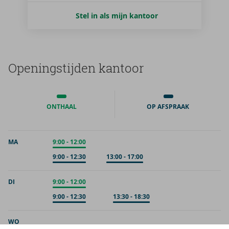
Stel in als mijn kantoor
Ope­nings­tij­den kan­toor
ONTHAAL
OP AFSPRAAK
MA
Onthaal
9:00
-
12:00
Op afspraak
9:00
-
12:30
Op afspraak
13:00
-
17:00
DI
Onthaal
9:00
-
12:00
Op afspraak
9:00
-
12:30
Op afspraak
13:30
-
18:30
WO