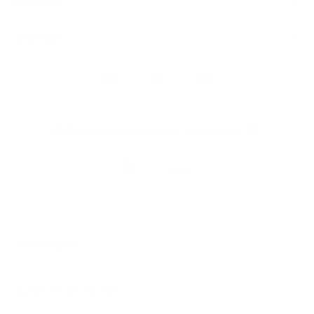
Algemeen
Snel naar
Volg
Argenta
op
Blijf op de hoogte via onze nieuwsbrief
Download
de
Argenta-
app
© 2026 Argenta
Juridische informatie