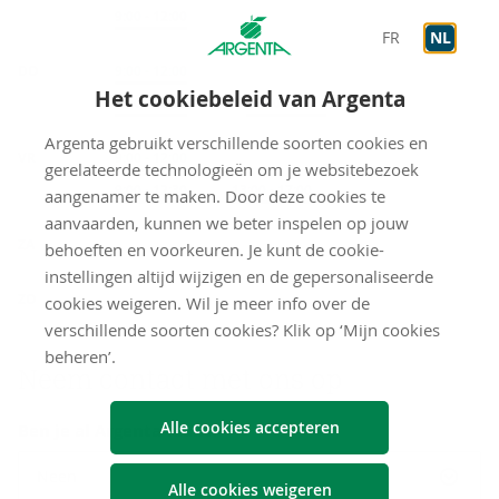
Op afspraak
9:00
-
12:00
FR
NL
DO
Onthaal
9:00
-
12:00
Het cookiebeleid van Argenta
Op afspraak
9:00
-
12:30
Op afspraak
13:30
-
18:30
Argenta gebruikt verschillende soorten cookies en
VR
Onthaal
9:00
-
12:00
gerelateerde technologieën om je websitebezoek
Op afspraak
9:00
-
12:30
Op afspraak
13:00
-
17:00
aangenamer te maken. Door deze cookies te
aanvaarden, kunnen we beter inspelen op jouw
gesloten
ZA
behoeften en voorkeuren. Je kunt de cookie-
instellingen altijd wijzigen en de gepersonaliseerde
gesloten
ZO
cookies weigeren. Wil je meer info over de
verschillende soorten cookies? Klik op ‘Mijn cookies
beheren’.
Neem con­tact met ons op
Alle cookies accepteren
Ben je al Argenta-klant?
Neen
Alle cookies weigeren