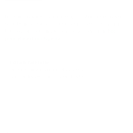
Door dit formulier te versturen, geef je Argenta informatie
die gebruikt wordt om contact met jou op te nemen en je
beter van dienst te zijn. Meer informatie vind je in
het
privacybeleid van Argenta
.
Extra informatie
Ondernemingsnummer 0435824859
Gerechtelijk arrondissement LEUVEN