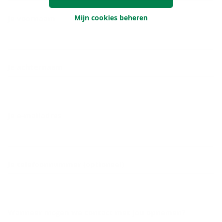
Mijn cookies beheren
Je voornaam
Je achternaam
Je e-mailadres
Je telefoonnummer (optioneel)
Wanneer mogen we contact met jou opnemen?