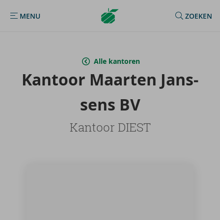
Argenta
MENU
ZOEKEN
MENU
Homepage
Alle kantoren
Kan­toor Maar­ten Jans­
sens BV
Kantoor DIEST