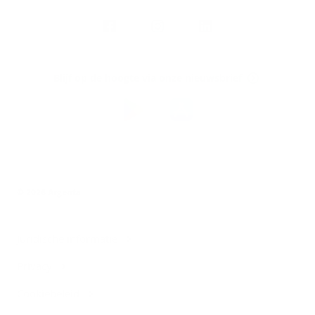
Volg
Argenta
op
Blijf op de hoogte via onze nieuwsbrief
Download
de
Argenta-
app
© 2026 Argenta
Juridische informatie
Privacy
Cookiebeleid