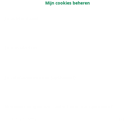
Mijn cookies beheren
Je achternaam
Je e-mailadres
Je telefoonnummer (optioneel)
Wanneer mogen we contact met jou opnemen?
Om het even