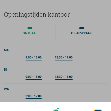
Ope­nings­tij­den kan­toor
ONTHAAL
OP AFSPRAAK
MA
Op afspraak
9:00
-
13:00
Op afspraak
13:30
-
17:00
DI
Op afspraak
9:00
-
13:00
Op afspraak
13:30
-
18:00
WO
Op afspraak
9:00
-
12:00
DO