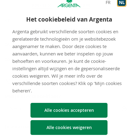
FR
NL
Op afspraak
9:00
-
13:00
Op afspraak
13:30
-
18:00
Het cookiebeleid van Argenta
VR
Op afspraak
9:00
-
13:00
Op afspraak
13:30
-
17:00
Argenta gebruikt verschillende soorten cookies en
gerelateerde technologieën om je websitebezoek
gesloten
ZA
aangenamer te maken. Door deze cookies te
aanvaarden, kunnen we beter inspelen op jouw
gesloten
ZO
behoeften en voorkeuren. Je kunt de cookie-
instellingen altijd wijzigen en de gepersonaliseerde
cookies weigeren. Wil je meer info over de
Neem con­tact met ons op
verschillende soorten cookies? Klik op ‘Mijn cookies
beheren’.
Ben je al Argenta-klant?
Neen
Alle cookies accepteren
Je voornaam
Alle cookies weigeren