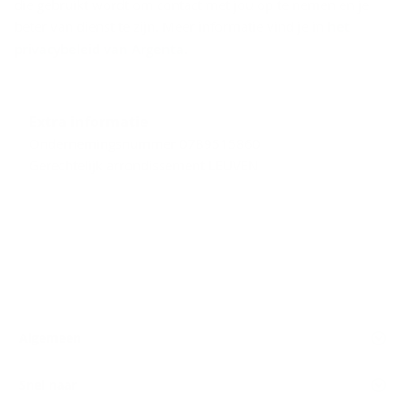
die gebruikt wordt om contact met jou op te nemen en je
beter van dienst te zijn. Meer informatie vind je in
het
privacybeleid van Argenta
.
Extra informatie
Ondernemingsnummer 0789515860
Gerechtelijk arrondissement LEUVEN
Algemeen
Snel naar