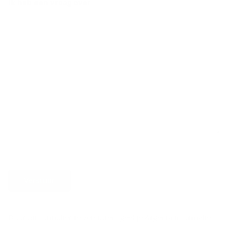
Ik heb een vraag over
Verstuur
Door dit formulier te versturen, geef je Argenta informatie