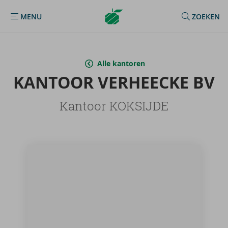
Argenta
MENU
ZOEKEN
MENU
Homepage
Alle kantoren
KAN­TOOR VER­HEEC­KE BV
Kantoor KOKSIJDE