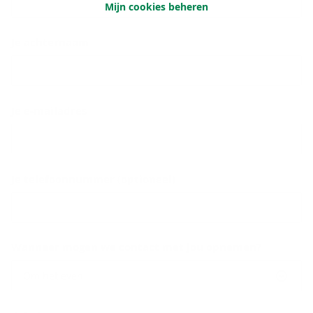
Mijn cookies beheren
Je achternaam
Je e-mailadres
Je telefoonnummer (optioneel)
Wanneer mogen we contact met jou opnemen?
Om het even