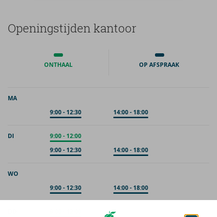
Ope­nings­tij­den kan­toor
ONTHAAL
OP AFSPRAAK
MA
Op afspraak
9:00
-
12:30
Op afspraak
14:00
-
18:00
DI
Onthaal
9:00
-
12:00
Op afspraak
9:00
-
12:30
Op afspraak
14:00
-
18:00
WO
Op afspraak
9:00
-
12:30
Op afspraak
14:00
-
18:00
DO
Onthaal
9:00
-
12:00