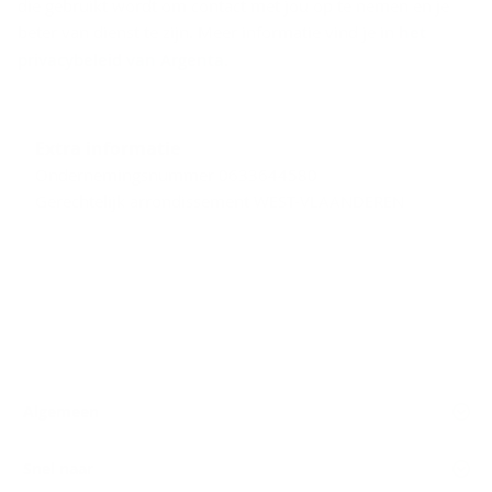
die gebruikt wordt om contact met jou op te nemen en je
beter van dienst te zijn. Meer informatie vind je in
het
privacybeleid van Argenta
.
Extra informatie
Ondernemingsnummer 0633644580
Gerechtelijk arrondissement WEST-VLAANDEREN
Algemeen
Snel naar