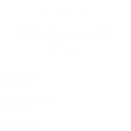
Volg
Argenta
op
Blijf op de hoogte via onze nieuwsbrief
Download
de
Argenta-
app
© 2026 Argenta
Juridische informatie
Privacy
Cookiebeleid