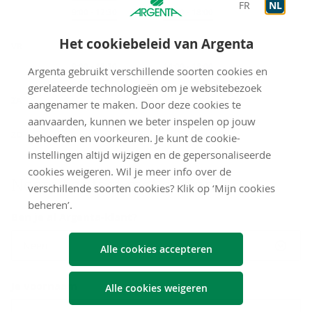
FR
NL
Op afspraak
9:00
-
12:30
Op afspraak
14:00
-
18:00
Het cookiebeleid van Argenta
VR
Op afspraak
9:00
-
12:30
Op afspraak
14:00
-
18:00
Argenta gebruikt verschillende soorten cookies en
gerelateerde technologieën om je websitebezoek
gesloten
ZA
aangenamer te maken. Door deze cookies te
aanvaarden, kunnen we beter inspelen op jouw
gesloten
ZO
behoeften en voorkeuren. Je kunt de cookie-
instellingen altijd wijzigen en de gepersonaliseerde
cookies weigeren. Wil je meer info over de
Neem con­tact met ons op
verschillende soorten cookies? Klik op ‘Mijn cookies
beheren’.
Ben je al Argenta-klant?
Neen
Alle cookies accepteren
Je voornaam
Alle cookies weigeren