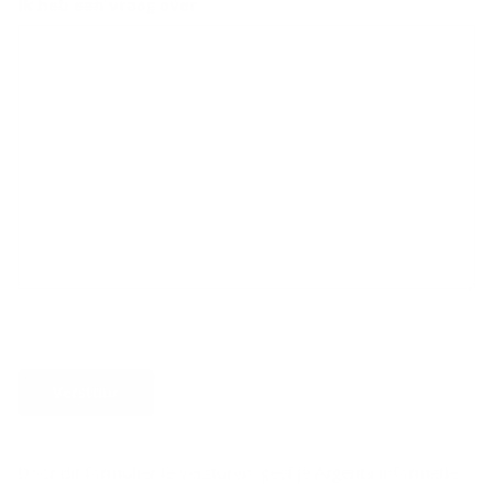
Ik heb een vraag over
Verstuur
Door dit formulier te versturen, geef je Argenta informatie