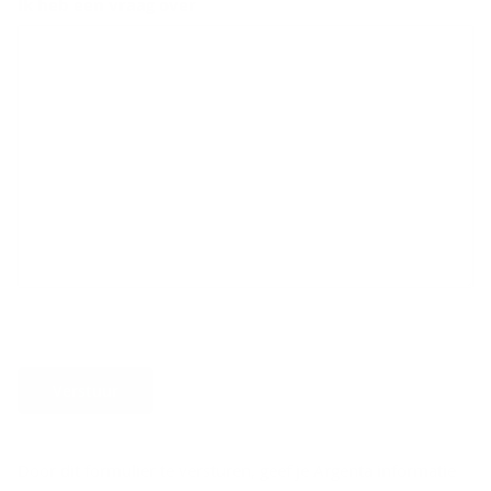
Ik heb een vraag over
Verstuur
Door dit formulier te versturen, geef je Argenta informatie