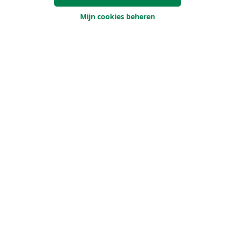
Mijn cookies beheren
Je achternaam
Je e-mailadres
Je telefoonnummer (optioneel)
Wanneer mogen we contact met jou opnemen?
Om het even