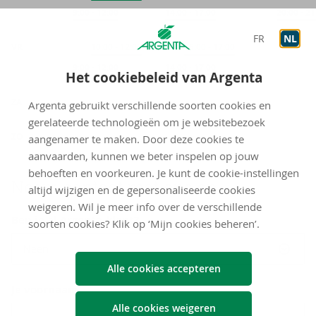
Op afspraak
9:00
-
12:00
Op afspraak
14:00
-
17:00
Op afspra
20:00
-
21
FR
NL
VR
Onthaal
10:00
-
12:00
Onthaal
15:00
-
17:00
Op afspraak
9:00
-
12:00
Op afspraak
14:00
-
17:00
Het cookiebeleid van Argenta
gesloten
ZA
Argenta gebruikt verschillende soorten cookies en
gerelateerde technologieën om je websitebezoek
gesloten
ZO
aangenamer te maken. Door deze cookies te
aanvaarden, kunnen we beter inspelen op jouw
behoeften en voorkeuren. Je kunt de cookie-instellingen
Neem con­tact met ons op
altijd wijzigen en de gepersonaliseerde cookies
weigeren. Wil je meer info over de verschillende
Ben je al Argenta-klant?
soorten cookies? Klik op ‘Mijn cookies beheren’.
Neen
Alle cookies accepteren
Je voornaam
Alle cookies weigeren