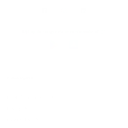
Volg
Argenta
op
Blijf op de hoogte via onze nieuwsbrief
Download
de
Argenta-
app
© 2026 Argenta
Juridische informatie
Privacy
Cookiebeleid