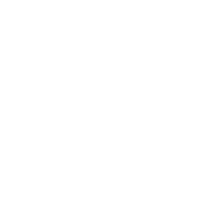
die gebruikt wordt om contact met jou op te nemen en je
beter van dienst te zijn. Meer informatie vind je in
het
privacybeleid van Argenta
.
Extra informatie
Ondernemingsnummer 0836468216
Gerechtelijk arrondissement OOST-VLAANDEREN
Algemeen
Snel naar