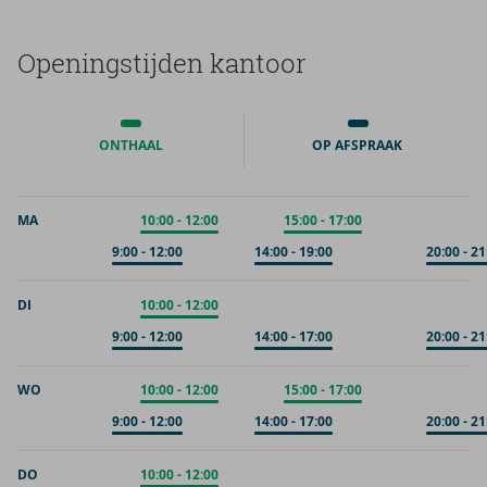
Ope­nings­tij­den kan­toor
ONTHAAL
OP AFSPRAAK
MA
Onthaal
10:00
-
12:00
Onthaal
15:00
-
17:00
Op afspraak
9:00
-
12:00
Op afspraak
14:00
-
19:00
Op afspra
20:00
-
21
DI
Onthaal
10:00
-
12:00
Op afspraak
9:00
-
12:00
Op afspraak
14:00
-
17:00
Op afspra
20:00
-
21
WO
Onthaal
10:00
-
12:00
Onthaal
15:00
-
17:00
Op afspraak
9:00
-
12:00
Op afspraak
14:00
-
17:00
Op afspra
20:00
-
21
DO
Onthaal
10:00
-
12:00