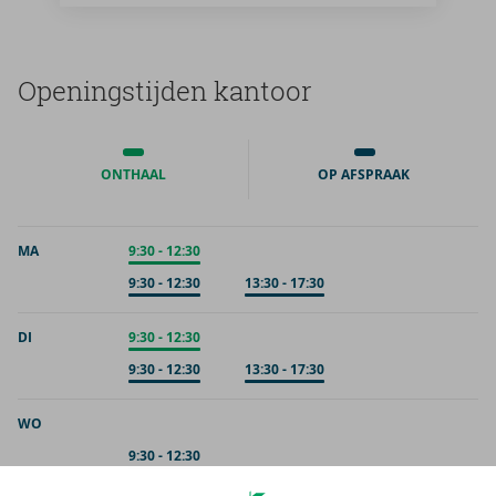
Ope­nings­tij­den kan­toor
ONTHAAL
OP AFSPRAAK
MA
Onthaal
9:30
-
12:30
Op afspraak
9:30
-
12:30
Op afspraak
13:30
-
17:30
DI
Onthaal
9:30
-
12:30
Op afspraak
9:30
-
12:30
Op afspraak
13:30
-
17:30
WO
Op afspraak
9:30
-
12:30