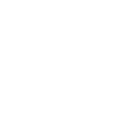
Snel naar
Volg
Argenta
op
Blijf op de hoogte via onze nieuwsbrief
Download
de
Argenta-
app
© 2026 Argenta
Juridische informatie
Privacy
Cookiebeleid