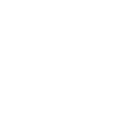
Door dit formulier te versturen, geef je Argenta informatie
die gebruikt wordt om contact met jou op te nemen en je
beter van dienst te zijn. Meer informatie vind je in
het
privacybeleid van Argenta
.
Extra informatie
Ondernemingsnummer 1003665829
Gerechtelijk arrondissement ANTWERPEN
Algemeen