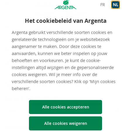
DO
Onthaal
9:30
-
12:30
FR
NL
Op afspraak
9:30
-
12:30
Op afspraak
13:30
-
18:30
Het cookiebeleid van Argenta
VR
Onthaal
9:30
-
12:30
Argenta gebruikt verschillende soorten cookies en
Op afspraak
9:30
-
12:30
Op afspraak
13:30
-
17:30
gerelateerde technologieën om je websitebezoek
gesloten
aangenamer te maken. Door deze cookies te
ZA
aanvaarden, kunnen we beter inspelen op jouw
gesloten
behoeften en voorkeuren. Je kunt de cookie-
ZO
instellingen altijd wijzigen en de gepersonaliseerde
cookies weigeren. Wil je meer info over de
verschillende soorten cookies? Klik op ‘Mijn cookies
Neem con­tact met ons op
beheren’.
Ben je al Argenta-klant?
Alle cookies accepteren
Neen
Alle cookies weigeren
Je voornaam