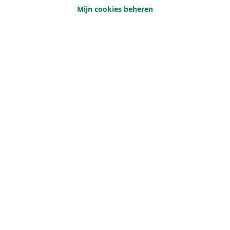
Mijn cookies beheren
Je achternaam
Je e-mailadres
Je telefoonnummer (optioneel)
Wanneer mogen we contact met jou opnemen?
Om het even