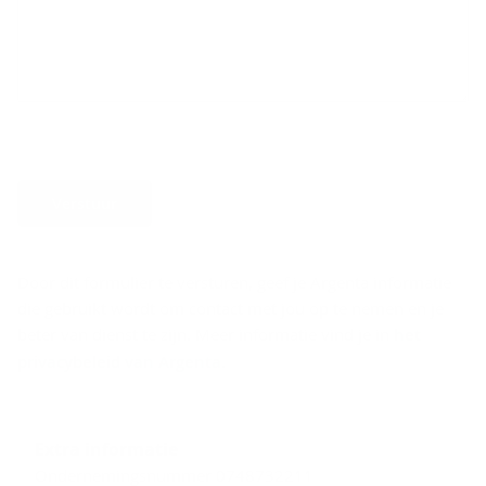
Verstuur
Door dit formulier te versturen, geef je Argenta informatie
die gebruikt wordt om contact met jou op te nemen en je
beter van dienst te zijn. Meer informatie vind je in
het
privacybeleid van Argenta
.
Extra informatie
Ondernemingsnummer 0748732211