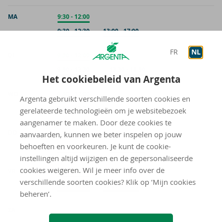
MA
Onthaal
9:30
-
12:00
Op afspraak
9:30
-
12:30
Op afspraak
13:00
-
17:00
FR
NL
DI
Onthaal
9:30
-
12:00
Op afspraak
9:30
-
12:30
Op afspraak
13:30
-
18:30
Het cookiebeleid van Argenta
WO
Onthaal
9:30
-
12:00
Argenta gebruikt verschillende soorten cookies en
Op afspraak
9:30
-
12:30
gerelateerde technologieën om je websitebezoek
aangenamer te maken. Door deze cookies te
DO
aanvaarden, kunnen we beter inspelen op jouw
behoeften en voorkeuren. Je kunt de cookie-
Op afspraak
9:30
-
12:30
Op afspraak
13:30
-
18:30
instellingen altijd wijzigen en de gepersonaliseerde
cookies weigeren. Wil je meer info over de
VR
Onthaal
9:30
-
12:00
verschillende soorten cookies? Klik op ‘Mijn cookies
Op afspraak
9:30
-
12:30
Op afspraak
13:00
-
16:30
beheren’.
gesloten
ZA