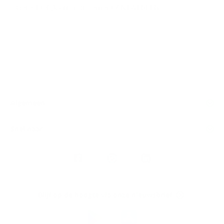
Gerechtelijk arrondissement ANTWERPEN
Algemeen
Snel naar
Volg
Argenta
op
Blijf op de hoogte via onze nieuwsbrief
Download