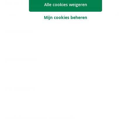
Ben je al Argenta-klant?
Alle cookies weigeren
Neen
Mijn cookies beheren
Je voornaam
Je achternaam
Je e-mailadres
Je telefoonnummer (optioneel)