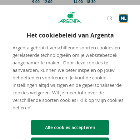
Op afspraak
9:00
-
12:00
Op afspraak
14:00
-
18:30
WO
Onthaal
9:00
-
12:00
FR
NL
Op afspraak
9:00
-
12:00
Het cookiebeleid van Argenta
DO
Onthaal
15:00
-
18:30
Argenta gebruikt verschillende soorten cookies en
Op afspraak
9:00
-
12:00
Op afspraak
14:00
-
18:30
gerelateerde technologieën om je websitebezoek
aangenamer te maken. Door deze cookies te
VR
Onthaal
9:00
-
12:00
aanvaarden, kunnen we beter inspelen op jouw
Op afspraak
9:00
-
12:00
Op afspraak
14:00
-
17:00
behoeften en voorkeuren. Je kunt de cookie-
instellingen altijd wijzigen en de gepersonaliseerde
gesloten
ZA
cookies weigeren. Wil je meer info over de
verschillende soorten cookies? Klik op ‘Mijn cookies
gesloten
ZO
beheren’.
Neem con­tact met ons op
Alle cookies accepteren