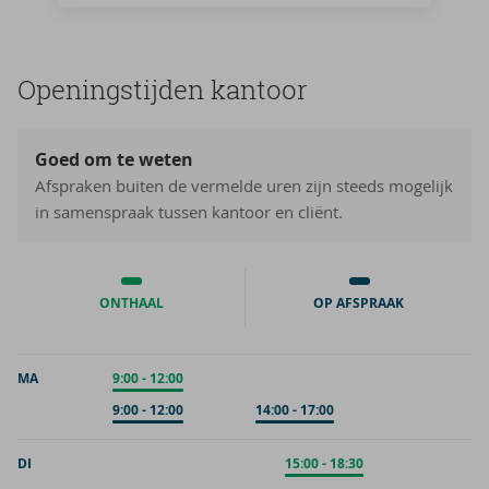
Ope­nings­tij­den kan­toor
Goed om te weten
Afspraken buiten de vermelde uren zijn steeds mogelijk
in samenspraak tussen kantoor en cliënt.
ONTHAAL
OP AFSPRAAK
MA
Onthaal
9:00
-
12:00
Op afspraak
9:00
-
12:00
Op afspraak
14:00
-
17:00
DI
Onthaal
15:00
-
18:30