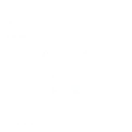
Algemeen
Snel naar
Volg
Argenta
op
Blijf op de hoogte via onze nieuwsbrief
Download
de
Argenta-
app
© 2026 Argenta