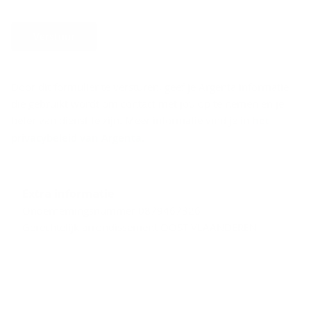
Verstuur
Door dit formulier te versturen, geef je Argenta informatie
die gebruikt wordt om contact met jou op te nemen en je
beter van dienst te zijn. Meer informatie vind je in
het
privacybeleid van Argenta
.
Extra informatie
Ondernemingsnummer 0879467326
Gerechtelijk arrondissement OOST-VLAANDEREN