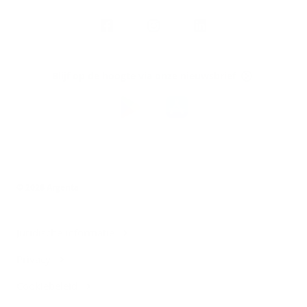
Volg
Argenta
op
Blijf op de hoogte via onze nieuwsbrief
Download
de
Argenta-
app
© 2026 Argenta
Juridische informatie
Privacy
Cookiebeleid