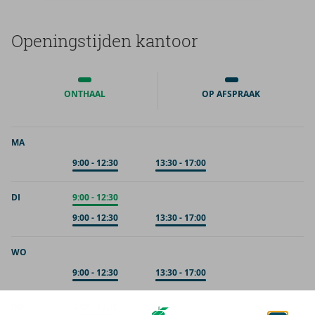
Ope­nings­tij­den kan­toor
ONTHAAL
OP AFSPRAAK
MA
Op afspraak
9:00
-
12:30
Op afspraak
13:30
-
17:00
DI
Onthaal
9:00
-
12:30
Op afspraak
9:00
-
12:30
Op afspraak
13:30
-
17:00
WO
Op afspraak
9:00
-
12:30
Op afspraak
13:30
-
17:00
DO
Onthaal
9:00
-
12:30