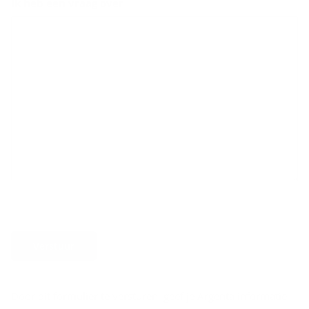
Ik heb een vraag over
Verstuur
Door dit formulier te versturen, geef je Argenta informatie