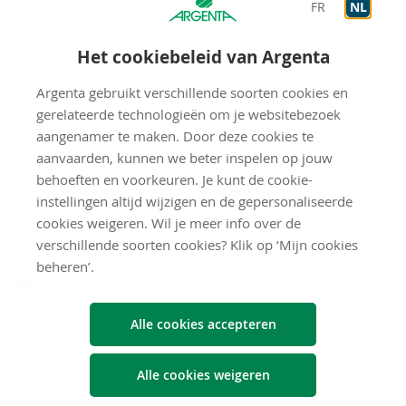
FR
NL
Op afspraak
9:00
-
12:30
Op afspraak
13:30
-
19:00
Het cookiebeleid van Argenta
VR
Onthaal
9:00
-
12:30
Op afspraak
9:00
-
12:30
Op afspraak
13:30
-
16:00
Argenta gebruikt verschillende soorten cookies en
gerelateerde technologieën om je websitebezoek
gesloten
ZA
aangenamer te maken. Door deze cookies te
aanvaarden, kunnen we beter inspelen op jouw
gesloten
ZO
behoeften en voorkeuren. Je kunt de cookie-
instellingen altijd wijzigen en de gepersonaliseerde
cookies weigeren. Wil je meer info over de
Neem con­tact met ons op
verschillende soorten cookies? Klik op ‘Mijn cookies
beheren’.
Ben je al Argenta-klant?
Neen
Alle cookies accepteren
Je voornaam
Alle cookies weigeren