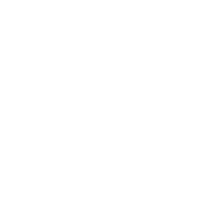
die gebruikt wordt om contact met jou op te nemen en je
beter van dienst te zijn. Meer informatie vind je in
het
privacybeleid van Argenta
.
Extra informatie
Ondernemingsnummer 1006271961
Gerechtelijk arrondissement OOST-VLAANDEREN
Algemeen
Snel naar