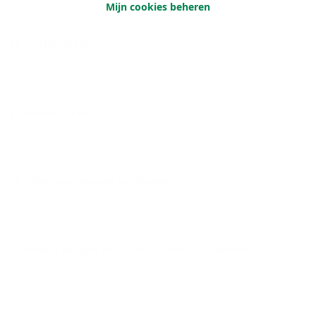
Mijn cookies beheren
Je achternaam
Je e-mailadres
Je telefoonnummer (optioneel)
Wanneer mogen we contact met jou opnemen?
Om het even