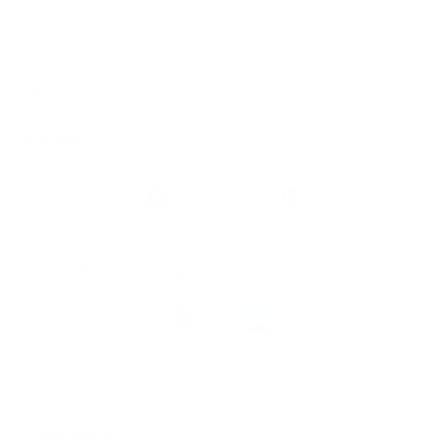
Algemeen
Snel naar
Volg
Argenta
op
Blijf op de hoogte via onze nieuwsbrief
Download
de
Argenta-
app
© 2026 Argenta