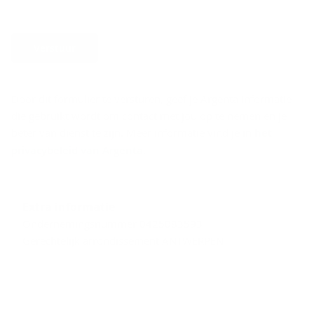
Verstuur
Door dit formulier te versturen, geef je Argenta informatie
die gebruikt wordt om contact met jou op te nemen en je
beter van dienst te zijn. Meer informatie vind je in
het
privacybeleid van Argenta
.
Extra informatie
Ondernemingsnummer 0425083593
Gerechtelijk arrondissement ANTWERPEN