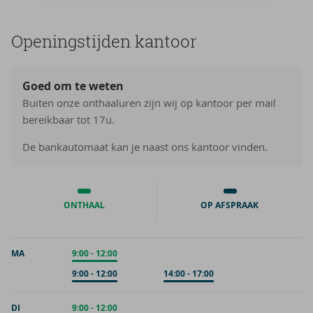
Ope­nings­tij­den kan­toor
Goed om te weten
Buiten onze onthaaluren zijn wij op kantoor per mail
bereikbaar tot 17u.
De bankautomaat kan je naast ons kantoor vinden.
ONTHAAL
OP AFSPRAAK
MA
Onthaal
9:00
-
12:00
Op afspraak
9:00
-
12:00
Op afspraak
14:00
-
17:00
DI
Onthaal
9:00
-
12:00