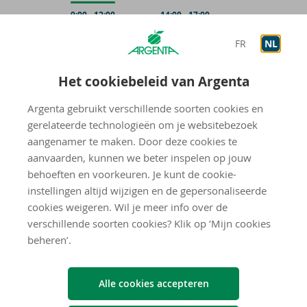
Op afspraak
9:00
-
12:00
Op afspraak
14:00
-
17:00
FR
NL
WO
Onthaal
9:00
-
12:00
Op afspraak
9:00
-
12:00
Op afspraak
14:00
-
17:00
Het cookiebeleid van Argenta
DO
Onthaal
9:00
-
12:00
Argenta gebruikt verschillende soorten cookies en
Op afspraak
9:00
-
12:00
Op afspraak
14:00
-
17:00
gerelateerde technologieën om je websitebezoek
aangenamer te maken. Door deze cookies te
VR
Onthaal
9:00
-
12:00
aanvaarden, kunnen we beter inspelen op jouw
behoeften en voorkeuren. Je kunt de cookie-
Op afspraak
9:00
-
12:00
Op afspraak
14:00
-
17:00
instellingen altijd wijzigen en de gepersonaliseerde
gesloten
cookies weigeren. Wil je meer info over de
ZA
verschillende soorten cookies? Klik op ‘Mijn cookies
gesloten
beheren’.
ZO
Alle cookies accepteren
Neem con­tact met ons op