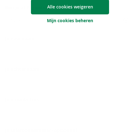
Alle cookies weigeren
Ben je al Argenta-klant?
Neen
Mijn cookies beheren
Je voornaam
Je achternaam
Je e-mailadres
Je telefoonnummer (optioneel)