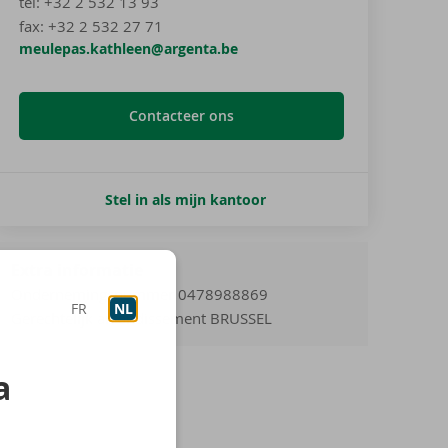
tel
:
+32 2 532 13 93
fax:
+32 2 532 27 71
meulepas.kathleen@argenta.be
Contacteer ons
Stel in als mijn kantoor
Extra informatie
Ondernemingsnummer 0478988869
FR
NL
Gerechtelijk arrondissement BRUSSEL
a