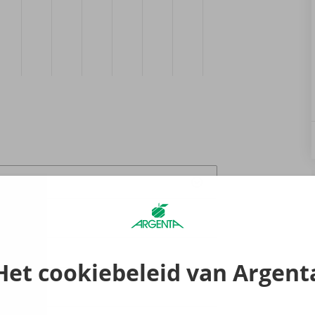
raak
0
Het cookiebeleid van Argent