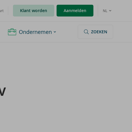
Klant worden
Aanmelden
urt
NL
Ondernemen
ZOEKEN
V