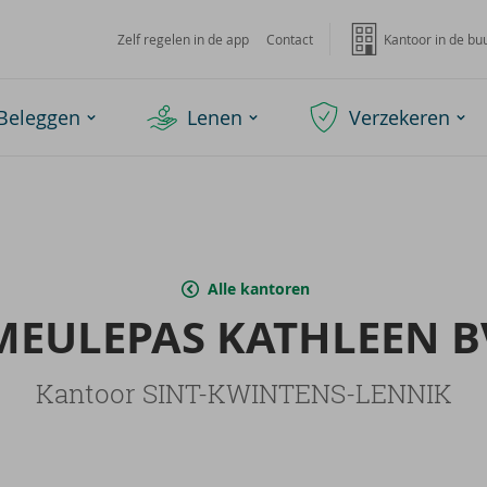
Zelf regelen in de app
Contact
Kantoor in de bu
Beleggen
Lenen
Verzekeren
Alle kantoren
MEU­LE­PAS KA­TH­LEEN B
Kantoor SINT-KWINTENS-LENNIK