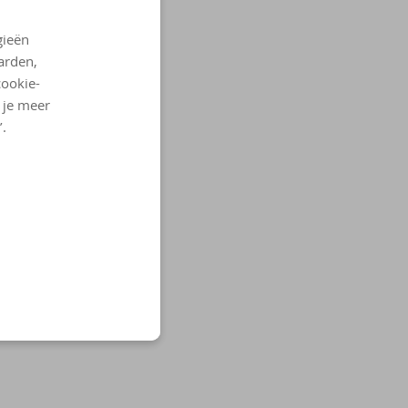
gieën
arden,
cookie-
l je meer
’.