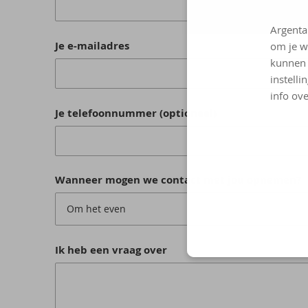
Argenta
Je e-mailadres
om je w
kunnen 
instelli
info ove
Je telefoonnummer (optioneel)
Wanneer mogen we contact met jou opnemen?
Om het even
Ik heb een vraag over