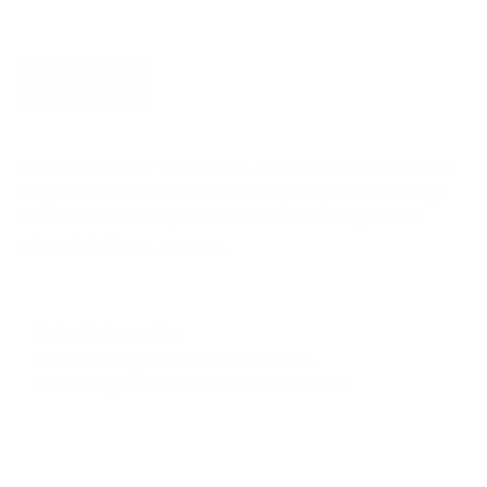
Verstuur
Door dit formulier te versturen, geef je Argenta informatie
die gebruikt wordt om contact met jou op te nemen en je
beter van dienst te zijn. Meer informatie vind je in
het
privacybeleid van Argenta
.
Extra informatie
Ondernemingsnummer 0790367282
Gerechtelijk arrondissement ANTWERPEN