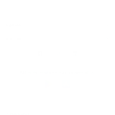
Algemeen
Snel naar
Volg
Argenta
op
Blijf op de hoogte via onze nieuwsbrief
Download
de
Argenta-
app
© 2026 Argenta