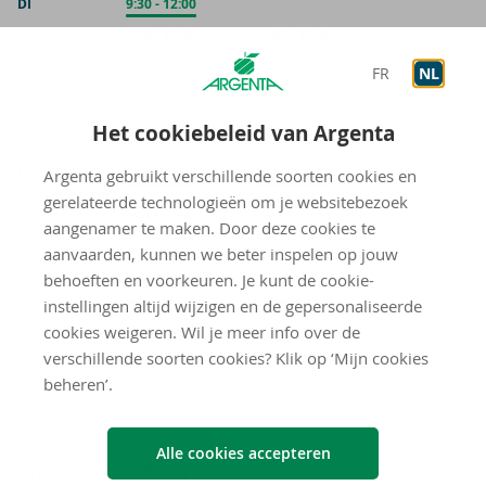
DI
Onthaal
9:30
-
12:00
Op afspraak
9:30
-
12:00
Op afspraak
14:00
-
18:00
FR
NL
WO
Op afspraak
9:30
-
12:00
Het cookiebeleid van Argenta
DO
Onthaal
9:30
-
12:00
Onthaal
14:00
-
18:30
Argenta gebruikt verschillende soorten cookies en
gerelateerde technologieën om je websitebezoek
Op afspraak
9:30
-
12:00
Op afspraak
14:00
-
19:00
aangenamer te maken. Door deze cookies te
aanvaarden, kunnen we beter inspelen op jouw
VR
Onthaal
9:30
-
12:00
behoeften en voorkeuren. Je kunt de cookie-
Op afspraak
9:30
-
12:00
Op afspraak
14:00
-
16:00
instellingen altijd wijzigen en de gepersonaliseerde
gesloten
cookies weigeren. Wil je meer info over de
ZA
verschillende soorten cookies? Klik op ‘Mijn cookies
gesloten
beheren’.
ZO
Alle cookies accepteren
Neem con­tact met ons op