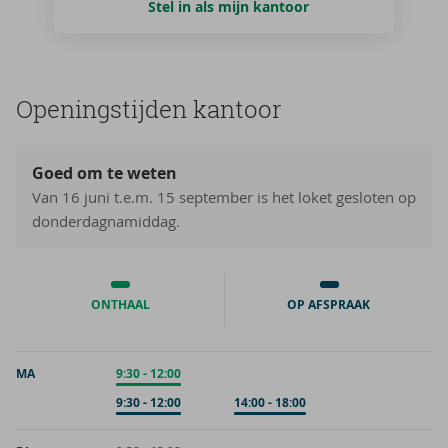
Stel in als mijn kantoor
Ope­nings­tij­den kan­toor
Goed om te weten
Van 16 juni t.e.m. 15 september is het loket gesloten op
donderdagnamiddag.
ONTHAAL
OP AFSPRAAK
MA
Onthaal
9:30
-
12:00
Op afspraak
9:30
-
12:00
Op afspraak
14:00
-
18:00