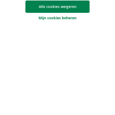
Alle cookies weigeren
Ben je al Argenta-klant?
Mijn cookies beheren
Neen
Je voornaam
Je achternaam
Je e-mailadres
Je telefoonnummer (optioneel)