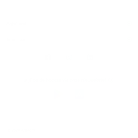
Algemeen
Snel naar
Volg
Argenta
op
Blijf op de hoogte via onze nieuwsbrief
Download
de
Argenta-
app
© 2026 Argenta