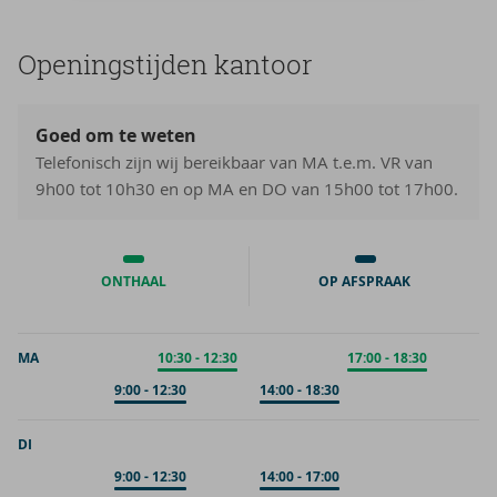
Ope­nings­tij­den kan­toor
Goed om te weten
Telefonisch zijn wij bereikbaar van MA t.e.m. VR van
9h00 tot 10h30 en op MA en DO van 15h00 tot 17h00.
ONTHAAL
OP AFSPRAAK
MA
Onthaal
10:30
-
12:30
Onthaal
17:00
-
18:30
Op afspraak
9:00
-
12:30
Op afspraak
14:00
-
18:30
DI
Op afspraak
9:00
-
12:30
Op afspraak
14:00
-
17:00