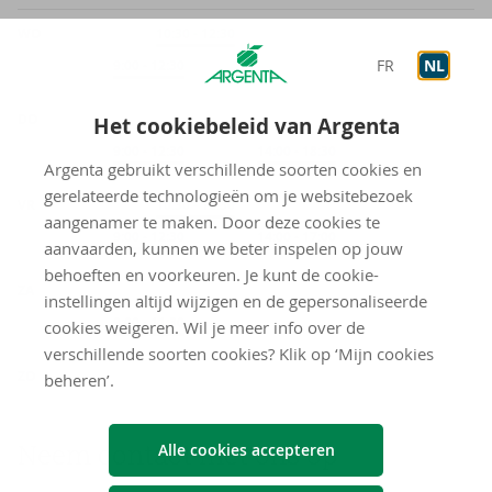
WO
Onthaal
10:30
-
12:30
FR
NL
Op afspraak
9:00
-
12:30
DO
Het cookiebeleid van Argenta
Op afspraak
9:00
-
12:30
Op afspraak
14:00
-
18:30
Argenta gebruikt verschillende soorten cookies en
gerelateerde technologieën om je websitebezoek
VR
Onthaal
10:30
-
12:30
aangenamer te maken. Door deze cookies te
Op afspraak
9:00
-
12:30
Op afspraak
14:00
-
17:00
aanvaarden, kunnen we beter inspelen op jouw
behoeften en voorkeuren. Je kunt de cookie-
ZA
instellingen altijd wijzigen en de gepersonaliseerde
Op afspraak
9:00
-
11:30
cookies weigeren. Wil je meer info over de
verschillende soorten cookies? Klik op ‘Mijn cookies
gesloten
ZO
beheren’.
Neem con­tact met ons op
Alle cookies accepteren