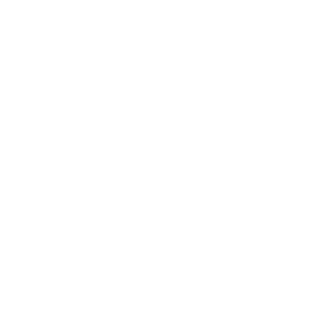
Verstuur
Door dit formulier te versturen, geef je Argenta informatie
die gebruikt wordt om contact met jou op te nemen en je
beter van dienst te zijn. Meer informatie vind je in
het
privacybeleid van Argenta
.
Extra informatie
Ondernemingsnummer 0438479986
Gerechtelijk arrondissement ANTWERPEN