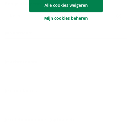
Ben je al Argenta-klant?
Alle cookies weigeren
Neen
Mijn cookies beheren
Je voornaam
Je achternaam
Je e-mailadres
Je telefoonnummer (optioneel)