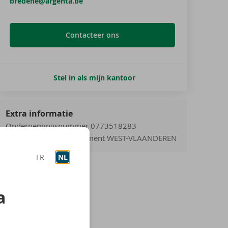
bredene@argenta.be
Contacteer ons
Stel in als mijn kantoor
Extra informatie
Ondernemingsnummer 0773518283
Gerechtelijk arrondissement WEST-VLAANDEREN
FR
NL
a