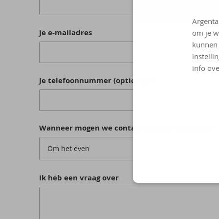
Argenta
Je e-mailadres
om je w
kunnen 
instelli
info ove
Je telefoonnummer (optioneel)
Wanneer mogen we contact met jou opnemen?
Om het even
Ik heb een vraag over