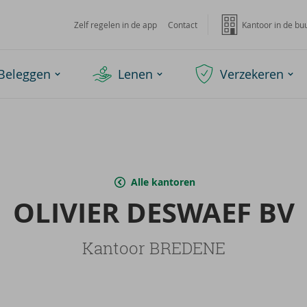
Zelf regelen in de app
Contact
Kantoor in de bu
Beleggen
Lenen
Verzekeren
Alle kantoren
OLI­VIER DES­WAEF BV
Kantoor BREDENE