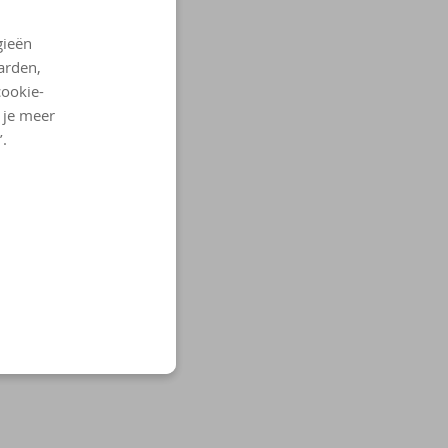
gieën
arden,
cookie-
l je meer
’.