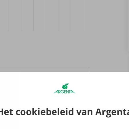
fspraak
8:00
Het cookiebeleid van Argent