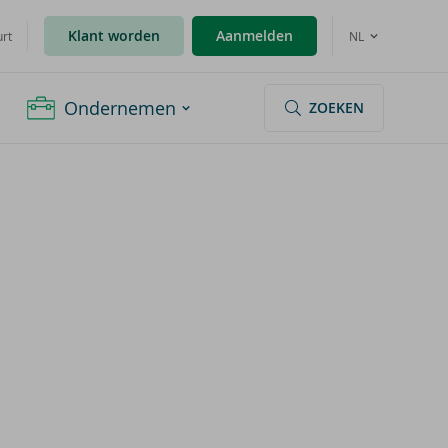
Klant worden
Aanmelden
urt
NL
Ondernemen
ZOEKEN