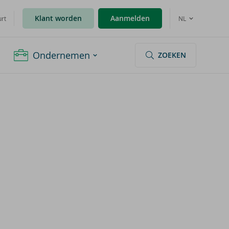
Klant worden
Aanmelden
urt
NL
Ondernemen
ZOEKEN