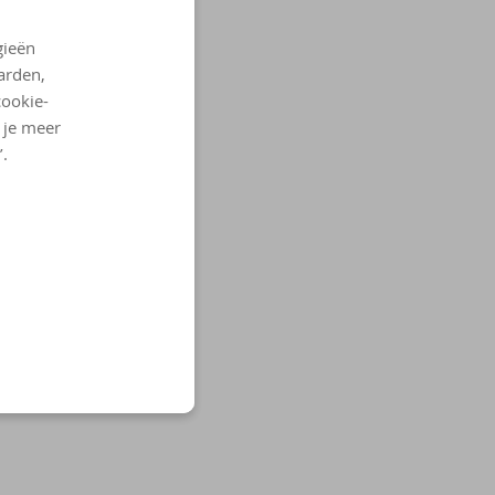
gieën
arden,
cookie-
l je meer
’.