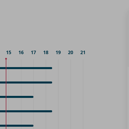
15
16
17
18
19
20
21
0
raak
0
0
raak
0
0
raak
0
0
raak
0
0