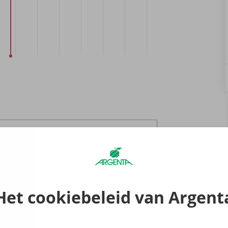
raak
0
Het cookiebeleid van Argent