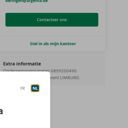
beringen@argenta.be
Contacteer ons
Stel in als mijn kantoor
Extra informatie
Ondernemingsnummer 0899200490
Gerechtelijk arrondissement LIMBURG
FR
NL
a