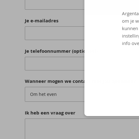
Argenta
Je e-mailadres
om je w
kunnen 
instelli
info ove
Je telefoonnummer (optioneel)
Wanneer mogen we contact met jou opnemen?
Om het even
Ik heb een vraag over