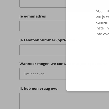
Argenta
Je e-mailadres
om je w
kunnen 
instelli
info ove
Je telefoonnummer (optioneel)
Wanneer mogen we contact met jou opnemen?
Om het even
Ik heb een vraag over