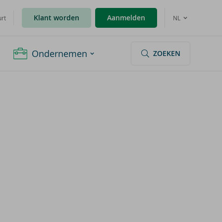
Klant worden
Aanmelden
urt
NL
Ondernemen
ZOEKEN