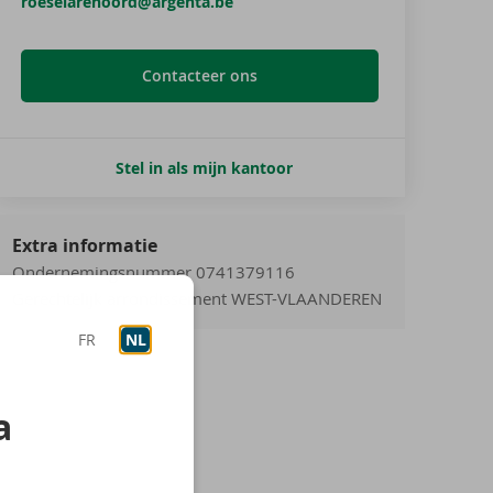
roeselarenoord@argenta.be
Contacteer ons
Stel in als mijn kantoor
Extra informatie
Ondernemingsnummer 0741379116
Gerechtelijk arrondissement WEST-VLAANDEREN
FR
NL
a