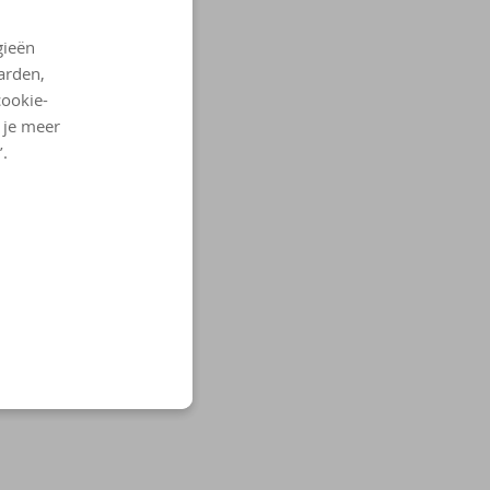
gieën
arden,
cookie-
l je meer
’.