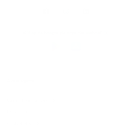
Volg
Argenta
op
Blijf op de hoogte via onze nieuwsbrief
Download
de
Argenta-
app
© 2026 Argenta
Juridische informatie
Privacy
Cookiebeleid