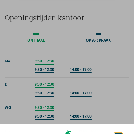
Ope­nings­tij­den kan­toor
ONTHAAL
OP AFSPRAAK
MA
Onthaal
9:30
-
12:30
Op afspraak
9:30
-
12:30
Op afspraak
14:00
-
17:00
DI
Onthaal
9:30
-
12:30
Op afspraak
9:30
-
12:30
Op afspraak
14:00
-
17:00
WO
Onthaal
9:30
-
12:30
Op afspraak
9:30
-
12:30
Op afspraak
14:00
-
17:00
DO
Onthaal
15:00
-
18:00