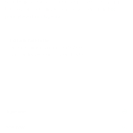
die gebruikt wordt om contact met jou op te nemen en je
beter van dienst te zijn. Meer informatie vind je in
het
privacybeleid van Argenta
.
Extra informatie
Ondernemingsnummer 0701975340
Gerechtelijk arrondissement LEUVEN
Algemeen
Snel naar