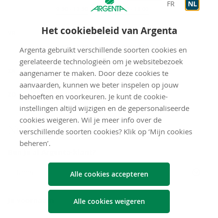
FR
NL
Op afspraak
9:30
-
12:30
Op afspraak
14:00
-
18:00
Het cookiebeleid van Argenta
VR
Onthaal
9:30
-
12:30
Op afspraak
9:30
-
12:30
Op afspraak
14:00
-
17:00
Argenta gebruikt verschillende soorten cookies en
gerelateerde technologieën om je websitebezoek
gesloten
ZA
aangenamer te maken. Door deze cookies te
aanvaarden, kunnen we beter inspelen op jouw
gesloten
ZO
behoeften en voorkeuren. Je kunt de cookie-
instellingen altijd wijzigen en de gepersonaliseerde
cookies weigeren. Wil je meer info over de
Neem con­tact met ons op
verschillende soorten cookies? Klik op ‘Mijn cookies
beheren’.
Ben je al Argenta-klant?
Neen
Alle cookies accepteren
Je voornaam
Alle cookies weigeren