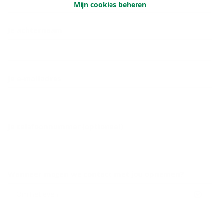
Mijn cookies beheren
Je achternaam
Je e-mailadres
Je telefoonnummer (optioneel)
Wanneer mogen we contact met jou opnemen?
Om het even