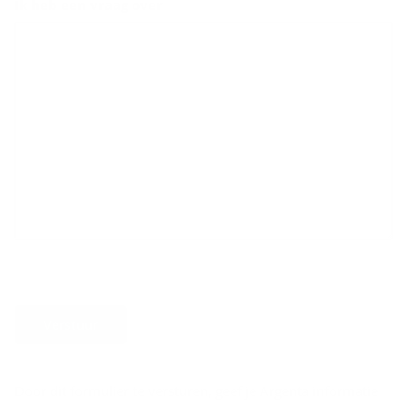
Ik heb een vraag over
Verstuur
Door dit formulier te versturen, geef je Argenta informatie