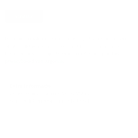
Verstuur
Door dit formulier te versturen, geef je Argenta informatie
die gebruikt wordt om contact met jou op te nemen en je
beter van dienst te zijn. Meer informatie vind je in
het
privacybeleid van Argenta
.
Extra informatie
Ondernemingsnummer 0873200235
Gerechtelijk arrondissement BRUSSEL