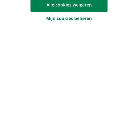
Ben je al Argenta-klant?
Alle cookies weigeren
Neen
Mijn cookies beheren
Je voornaam
Je achternaam
Je e-mailadres
Je telefoonnummer (optioneel)