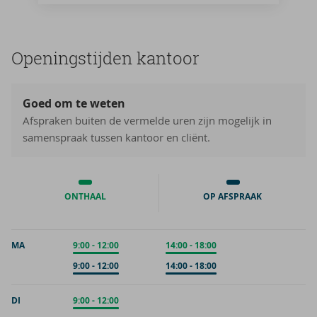
Ope­nings­tij­den kan­toor
Goed om te weten
Afspraken buiten de vermelde uren zijn mogelijk in
samenspraak tussen kantoor en cliënt.
ONTHAAL
OP AFSPRAAK
MA
Onthaal
9:00
-
12:00
Onthaal
14:00
-
18:00
Op afspraak
9:00
-
12:00
Op afspraak
14:00
-
18:00
DI
Onthaal
9:00
-
12:00