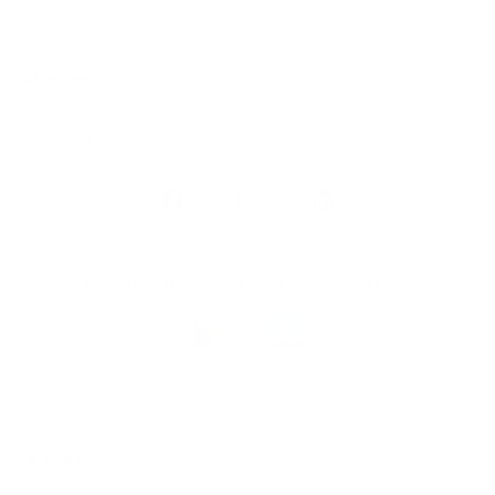
Algemeen
Snel naar
Volg
Argenta
op
Blijf op de hoogte via onze nieuwsbrief
Download
de
Argenta-
app
© 2026 Argenta