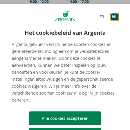
Op afspraak
9:00
-
12:00
Op afspraak
14:00
-
17:00
WO
Onthaal
9:00
-
12:00
FR
NL
Op afspraak
9:00
-
12:00
Het cookiebeleid van Argenta
DO
Onthaal
9:00
-
12:00
Argenta gebruikt verschillende soorten cookies en
Op afspraak
9:00
-
12:00
Op afspraak
14:00
-
18:00
gerelateerde technologieën om je websitebezoek
aangenamer te maken. Door deze cookies te
VR
Onthaal
9:00
-
12:00
aanvaarden, kunnen we beter inspelen op jouw
Op afspraak
9:00
-
12:00
Op afspraak
14:00
-
17:00
behoeften en voorkeuren. Je kunt de cookie-
instellingen altijd wijzigen en de gepersonaliseerde
gesloten
ZA
cookies weigeren. Wil je meer info over de
verschillende soorten cookies? Klik op ‘Mijn cookies
gesloten
ZO
beheren’.
Neem con­tact met ons op
Alle cookies accepteren