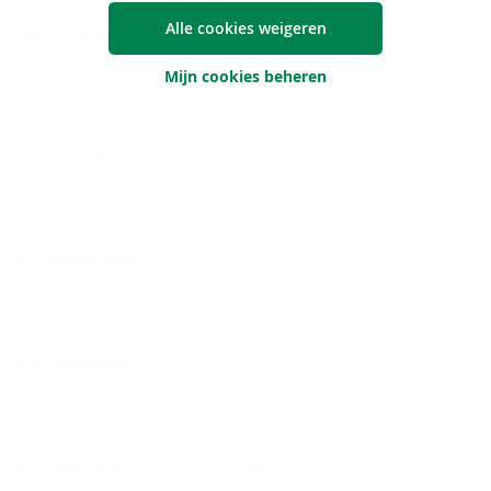
Alle cookies weigeren
Ben je al Argenta-klant?
Mijn cookies beheren
Neen
Je voornaam
Je achternaam
Je e-mailadres
Je telefoonnummer (optioneel)