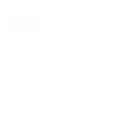
Verstuur
Door dit formulier te versturen, geef je Argenta informatie
die gebruikt wordt om contact met jou op te nemen en je
beter van dienst te zijn. Meer informatie vind je in
het
privacybeleid van Argenta
.
Extra informatie
Ondernemingsnummer 0642525723
Gerechtelijk arrondissement WEST-VLAANDEREN