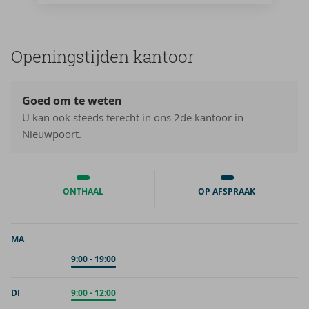
Ope­nings­tij­den kan­toor
Goed om te weten
U kan ook steeds terecht in ons 2de kantoor in
Nieuwpoort.
ONTHAAL
OP AFSPRAAK
MA
Op afspraak
9:00
-
19:00
DI
Onthaal
9:00
-
12:00