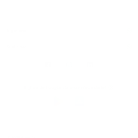
Algemeen
Snel naar
Volg
Argenta
op
Blijf op de hoogte via onze nieuwsbrief
Download
de
Argenta-
app
© 2026 Argenta