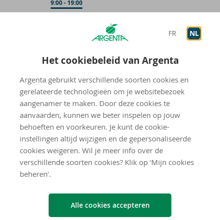
Op afspraak
9:00
-
19:00
WO
FR
NL
Op afspraak
9:00
-
19:00
Het cookiebeleid van Argenta
DO
Onthaal
9:00
-
12:00
Argenta gebruikt verschillende soorten cookies en
Op afspraak
9:00
-
19:00
gerelateerde technologieën om je websitebezoek
aangenamer te maken. Door deze cookies te
VR
aanvaarden, kunnen we beter inspelen op jouw
Op afspraak
9:00
-
19:00
behoeften en voorkeuren. Je kunt de cookie-
instellingen altijd wijzigen en de gepersonaliseerde
ZA
cookies weigeren. Wil je meer info over de
Op afspraak
9:00
-
12:00
verschillende soorten cookies? Klik op ‘Mijn cookies
beheren’.
gesloten
ZO
Alle cookies accepteren
Neem con­tact met ons op