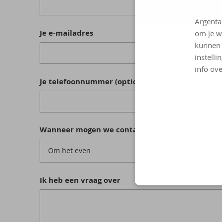
Argenta
Je e-mailadres
om je w
kunnen 
instelli
info ove
Je telefoonnummer (optioneel)
Wanneer mogen we contact met jou opnemen?
Om het even
Ik heb een vraag over