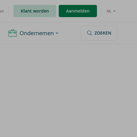
Klant worden
Aanmelden
urt
NL
Ondernemen
ZOEKEN