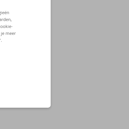
gieën
arden,
cookie-
l je meer
’.