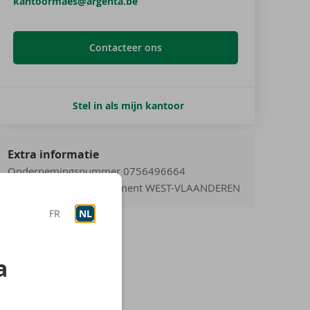
kantoormaes@argenta.be
Contacteer ons
Stel in als mijn kantoor
Extra informatie
Ondernemingsnummer 0756496664
Gerechtelijk arrondissement WEST-VLAANDEREN
FR
NL
a