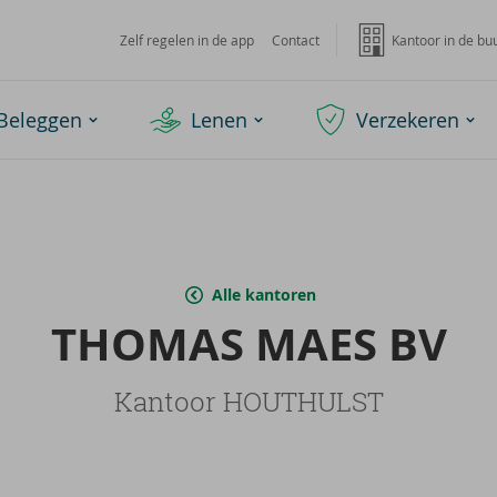
Zelf regelen in de app
Contact
Kantoor in de bu
Beleggen
Lenen
Verzekeren
Alle kantoren
THO­MAS MAES BV
Kantoor HOUTHULST