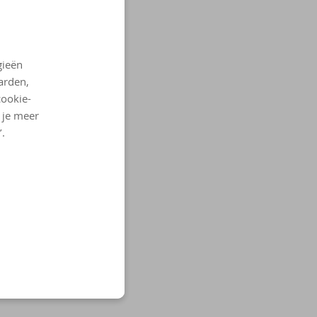
gieën
arden,
cookie-
l je meer
’.