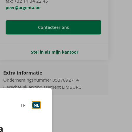
fax:
+32 11 34 22 45
peer@argenta.be
Contacteer ons
Stel in als mijn kantoor
Extra informatie
Ondernemingsnummer 0537892714
Gerechtelijk arrondissement LIMBURG
FR
NL
a