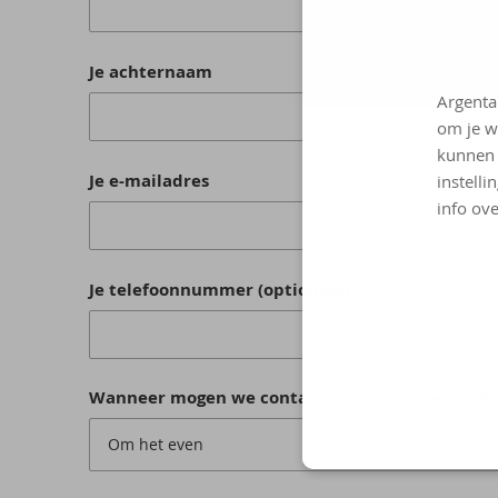
Je achternaam
Argenta
om je w
kunnen 
Je e-mailadres
instelli
info ove
Je telefoonnummer (optioneel)
Wanneer mogen we contact met jou opnemen?
Om het even