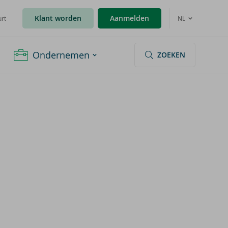
Klant worden
Aanmelden
urt
NL
Ondernemen
ZOEKEN