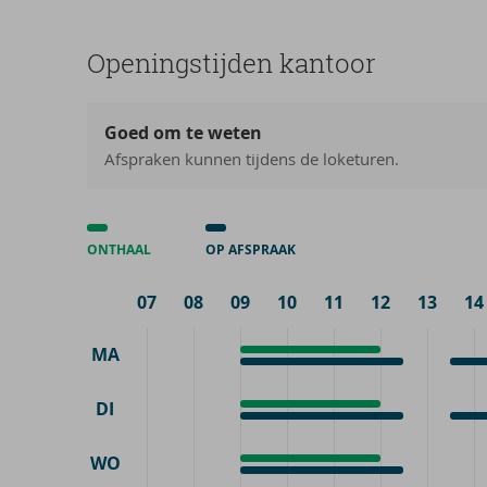
Ope­nings­tij­den kan­toor
Goed om te weten
Afspraken kunnen tijdens de loketuren.
ONTHAAL
OP AFSPRAAK
07
08
09
10
11
12
13
14
MA
Onthaal
9:00
Op
9:00
Op
13:3
-
afspraak
-
afsp
-
12:00
DI
Onthaal
9:00
12:30
18:3
Op
9:00
Op
13:3
-
afspraak
-
afsp
-
12:00
WO
Onthaal
9:00
12:30
18:0
Op
9:00